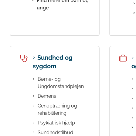
Find mere om børn og
unge
Sundhed og
sygdom
o
Børne- og
Ungdomstandplejen
Demens
Genoptræning og
rehabilitering
Psykiatrisk hjælp
Sundhedstilbud