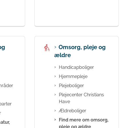
og
Omsorg, pleje og
ældre
Handicapboliger
Hjemmepleje
mråder
Plejeboliger
Plejecenter Christians
Have
earter
Ældreboliger
r
Find mere om omsorg,
atur,
pleje og ældre