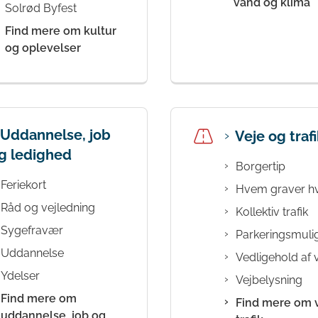
vand og klima
Solrød Byfest
Find mere om kultur
og oplevelser
Uddannelse, job
Veje og trafi
g ledighed
Borgertip
Feriekort
Hvem graver h
Råd og vejledning
Kollektiv trafik
Sygefravær
Parkeringsmuli
Uddannelse
Vedligehold af 
Ydelser
Vejbelysning
Find mere om
Find mere om 
uddannelse, job og