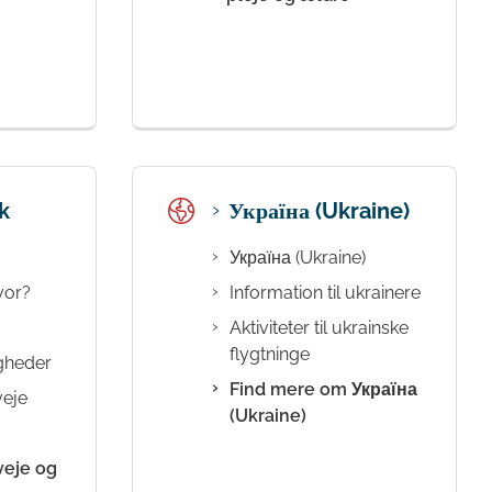
k
Україна (Ukraine)
Україна (Ukraine)
vor?
Information til ukrainere
Aktiviteter til ukrainske
flygtninge
gheder
Find mere om Україна
veje
(Ukraine)
veje og