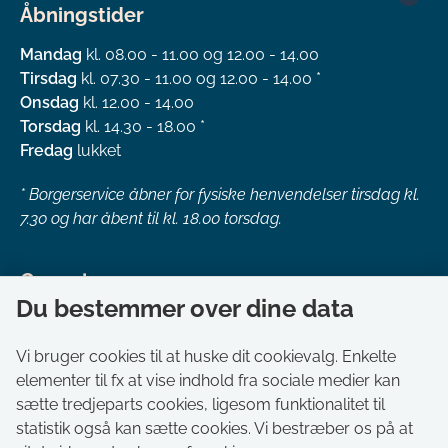
Åbningstider
Mandag
kl. 08.00 - 11.00 og 12.00 - 14.00
Tirsdag
kl. 07.30 - 11.00 og 12.00 - 14.00 *
Onsdag
kl. 12.00 - 14.00
Torsdag
kl. 14.30 - 18.00 *
Fredag
lukket
*
Borgerservice åbner for fysiske henvendelser tirsdag kl.
7.30 og har åbent til kl. 18.00 torsdag.
Genveje
Du bestemmer over dine data
Om kommunen
Aktuelt
Vi bruger cookies til at huske dit cookievalg. Enkelte
elementer til fx at vise indhold fra sociale medier kan
Akut hjælp
sætte tredjeparts cookies, ligesom funktionalitet til
Bestil tid i Borgerservice
statistik også kan sætte cookies. Vi bestræber os på at