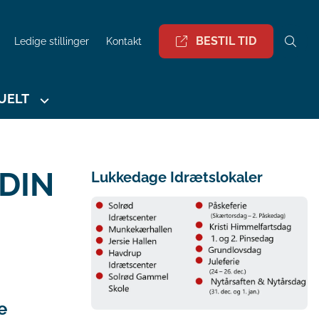
BESTIL TID
Ledige stillinger
Kontakt
UELT
 DIN
Lukkedage Idrætslokaler
e