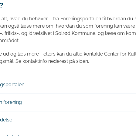
?
 alt, hvad du behøver – fra Foreningsportalen til hvordan du s
 kan også læse mere om, hvordan du som forening kan være m
-, fritids-, og idrætslivet i Solrød Kommune, og læse om k
 området.
ud og læs mere - ellers kan du altid kontakte Center for Kult
gsmål. Se kontaktinfo nederest på siden.
ngsportalen
n forening
ydelse