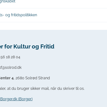
egnskabet
s- og fritidspolitikken
r for Kultur og Fritid
:
56 18 28 04
ckf@solrod.dk
Center 4
, 2680 Solrød Strand
ler, at du bruger sikker mail, når du skriver til os.
a Borger.dk (Borger)