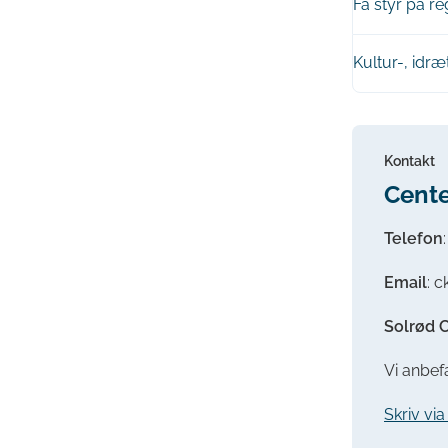
Få styr på r
Kultur-, idræt
Kontakt
Cente
Telefon
Email
: 
Solrød 
Vi anbefa
Skriv vi