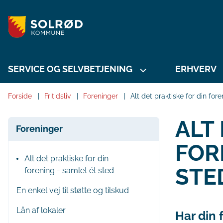
SERVICE OG SELVBETJENING
ERHVERV
Forside
Fritidsliv
Foreninger
Alt det praktiske for din for
ALT
Foreninger
FOR
Alt det praktiske for din
STE
forening - samlet ét sted
En enkel vej til støtte og tilskud
Lån af lokaler
Har din 