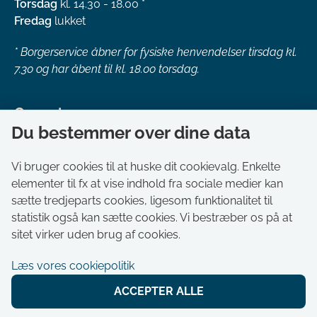
Torsdag
kl. 14.30 - 18.00 *
Fredag
lukket
*
Borgerservice åbner for fysiske henvendelser tirsdag kl.
7.30 og har åbent til kl. 18.00 torsdag.
Genveje
Du bestemmer over dine data
Om kommunen
Aktuelt
Vi bruger cookies til at huske dit cookievalg. Enkelte
elementer til fx at vise indhold fra sociale medier kan
Akut hjælp
sætte tredjeparts cookies, ligesom funktionalitet til
Bestil tid i Borgerservice
statistik også kan sætte cookies. Vi bestræber os på at
Ledige stillinger
sitet virker uden brug af cookies.
Digitale kort
Læs vores cookiepolitik
Selvbetjening
ACCEPTER ALLE