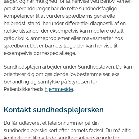
læger, og har mulighed for at henvise ved behov. Almen
praktiserende læger har de rette sundhedsfaglige
kompetencer til at vurdere spædbørns generelle
helbredstilstand, herunder differentiel diagnostik af en
række tilstande, der eksempelvis kan medføre udtalt
gråd/kolik, ammeproblemer eller mavesmerter hos
spædbørn. Det er barnets læge der kan henvise til
eksempelvis børnespeciallæge.
Sundhedsplejen arbejder under Sundhedsloven. Du kan
orienterer dig om gældende lovbestemmelser, eks.
behandling og samtykke på Styrelsen for
Patientsikkerheds
hjemmeside
.
Kontakt sundhedsplejersken
Du får udleveret et telefonnummer på din
sundhedsplejerske kort efter barnets fødsel. Du må altid
kontakte din tilknyttede sundhedsplejerske inde for