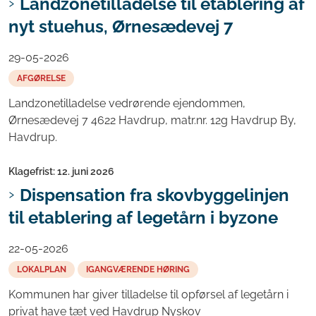
Landzonetilladelse til etablering af
nyt stuehus, Ørnesædevej 7
29-05-2026
AFGØRELSE
Landzonetilladelse vedrørende ejendommen,
Ørnesædevej 7 4622 Havdrup, matr.nr. 12g Havdrup By,
Havdrup.
Klagefrist: 12. juni 2026
Dispensation fra skovbyggelinjen
til etablering af legetårn i byzone
22-05-2026
LOKALPLAN
IGANGVÆRENDE HØRING
Kommunen har giver tilladelse til opførsel af legetårn i
privat have tæt ved Havdrup Nyskov