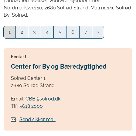
Landzonetilladelsen vedrører ejendommen
Nordmarksvej 10, 2680 Solrød Strand. Matr.nr. 14c Solrød
By, Solrød.
1
2
3
4
5
6
7
Kontakt
Center for By og Bæredygtighed
Solrød Center 1
2680 Solrød Strand
Email:
CBB@solrod.dk
Tlf.:
5618 2000
Send sikker mail