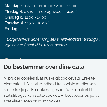
Mandag
kl. 08.00 - 11.00 og 12.00 - 14.00
Tirsdag
kl. 07.30 - 11.00 og 12.00 - 14.00 *
Onsdag
kl. 12.00 - 14.00
Torsdag
kl. 14.30 - 18.00 *
Fredag
lukket
*
Borgerservice åbner for fysiske henvendelser tirsdag kl.
7.30 og har åbent til kl. 18.00 torsdag.
Genveje
Du bestemmer over dine data
Om kommunen
Aktuelt
Vi bruger cookies til at huske dit cookievalg. Enkelte
elementer til fx at vise indhold fra sociale medier kan
Akut hjælp
sætte tredjeparts cookies, ligesom funktionalitet til
Bestil tid i Borgerservice
statistik også kan sætte cookies. Vi bestræber os på at
Ledige stillinger
sitet virker uden brug af cookies.