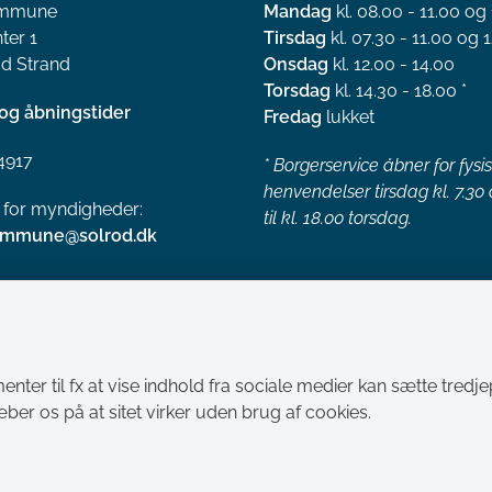
ommune
Mandag
kl. 08.00 - 11.00 og
ter 1
Tirsdag
kl. 07.30 - 11.00 og 1
d Strand
Onsdag
kl. 12.00 - 14.00
Torsdag
kl. 14.30 - 18.00 *
og åbningstider
Fredag
lukket
4917
*
Borgerservice åbner for fysi
henvendelser tirsdag kl. 7.30
l for myndigheder:
til kl. 18.00 torsdag.
ommune@solrod.dk
menter til fx at vise indhold fra sociale medier kan sætte tred
ræber os på at sitet virker uden brug af cookies.
Tilgængelighedserklæring
Cookies