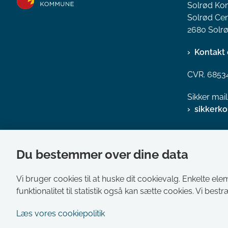
Solrød K
Solrød Cen
2680 Solrø
Kontakt 
CVR. 6853
Sikker mai
sikkerk
Du bestemmer over dine data
Vi bruger cookies til at huske dit cookievalg. Enkelte ele
funktionalitet til statistik også kan sætte cookies. Vi best
Læs vores cookiepolitik