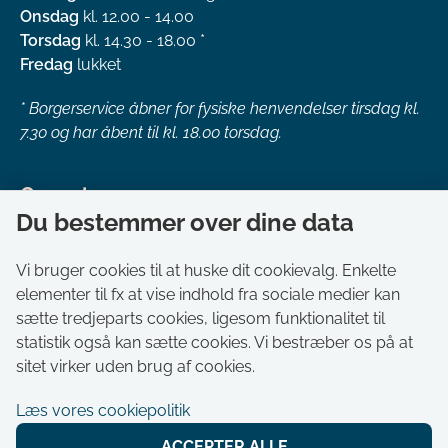
Onsdag
kl. 12.00 - 14.00
Torsdag
kl. 14.30 - 18.00 *
Fredag
lukket
*
Borgerservice åbner for fysiske henvendelser tirsdag kl.
7.30 og har åbent til kl. 18.00 torsdag.
Genveje
Du bestemmer over dine data
Om kommunen
Aktuelt
Vi bruger cookies til at huske dit cookievalg. Enkelte
elementer til fx at vise indhold fra sociale medier kan
Akut hjælp
sætte tredjeparts cookies, ligesom funktionalitet til
Bestil tid i Borgerservice
statistik også kan sætte cookies. Vi bestræber os på at
Ledige stillinger
sitet virker uden brug af cookies.
Digitale kort
Læs vores cookiepolitik
Selvbetjening
ACCEPTER ALLE