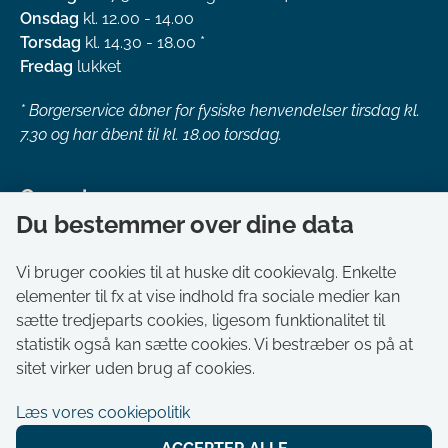
Onsdag
kl. 12.00 - 14.00
Torsdag
kl. 14.30 - 18.00 *
Fredag
lukket
*
Borgerservice åbner for fysiske henvendelser tirsdag kl.
7.30 og har åbent til kl. 18.00 torsdag.
Genveje
Du bestemmer over dine data
Om kommunen
Aktuelt
Vi bruger cookies til at huske dit cookievalg. Enkelte
elementer til fx at vise indhold fra sociale medier kan
Akut hjælp
sætte tredjeparts cookies, ligesom funktionalitet til
Bestil tid i Borgerservice
statistik også kan sætte cookies. Vi bestræber os på at
Ledige stillinger
sitet virker uden brug af cookies.
Digitale kort
Læs vores cookiepolitik
Selvbetjening