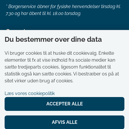
*
Borgerservice åbner for fysiske henvendelser tirsdag kl.
7.30 og har åbent til kl. 18.00 torsdag.
Genveje
Du bestemmer over dine data
Om kommunen
Aktuelt
Vi bruger cookies til at huske dit cookievalg. Enkelte
elementer til fx at vise indhold fra sociale medier kan
Akut hjælp
sætte tredjeparts cookies, ligesom funktionalitet til
Bestil tid i Borgerservice
statistik også kan sætte cookies. Vi bestræber os på at
Ledige stillinger
sitet virker uden brug af cookies.
Digitale kort
Læs vores cookiepolitik
Selvbetjening
ACCEPTER ALLE
Tilgængelighedserklæring
Cookies
AFVIS ALLE