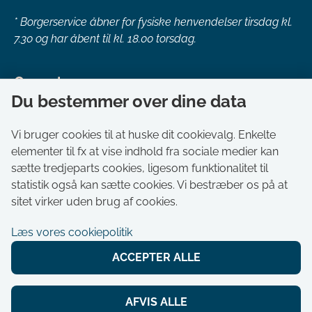
*
Borgerservice åbner for fysiske henvendelser tirsdag kl.
7.30 og har åbent til kl. 18.00 torsdag.
Genveje
Du bestemmer over dine data
Om kommunen
Aktuelt
Vi bruger cookies til at huske dit cookievalg. Enkelte
elementer til fx at vise indhold fra sociale medier kan
Akut hjælp
sætte tredjeparts cookies, ligesom funktionalitet til
Bestil tid i Borgerservice
statistik også kan sætte cookies. Vi bestræber os på at
Ledige stillinger
sitet virker uden brug af cookies.
Digitale kort
Læs vores cookiepolitik
Selvbetjening
ACCEPTER ALLE
Tilgængelighedserklæring
Cookies
AFVIS ALLE