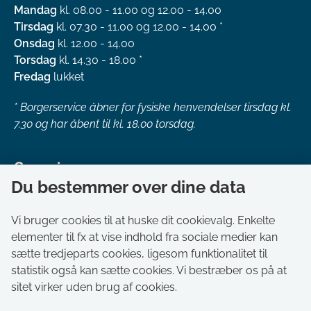
Mandag
kl. 08.00 - 11.00 og 12.00 - 14.00
Tirsdag
kl. 07.30 - 11.00 og 12.00 - 14.00 *
Onsdag
kl. 12.00 - 14.00
Torsdag
kl. 14.30 - 18.00 *
Fredag
lukket
*
Borgerservice åbner for fysiske henvendelser tirsdag kl.
7.30 og har åbent til kl. 18.00 torsdag.
Genveje
Du bestemmer over dine data
Om kommunen
Aktuelt
Vi bruger cookies til at huske dit cookievalg. Enkelte
elementer til fx at vise indhold fra sociale medier kan
Akut hjælp
sætte tredjeparts cookies, ligesom funktionalitet til
Bestil tid i Borgerservice
statistik også kan sætte cookies. Vi bestræber os på at
Ledige stillinger
sitet virker uden brug af cookies.
Digitale kort