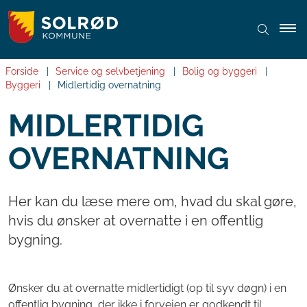
Forside
Service og selvbetjening
Bolig og byggeri
Byggeri
Midlertidig overnatning
MIDLERTIDIG
OVERNATNING
Her kan du læse mere om, hvad du skal gøre,
hvis du ønsker at overnatte i en offentlig
bygning.
Ønsker du at overnatte midlertidigt (op til syv døgn) i en
offentlig bygning, der ikke i forvejen er godkendt til