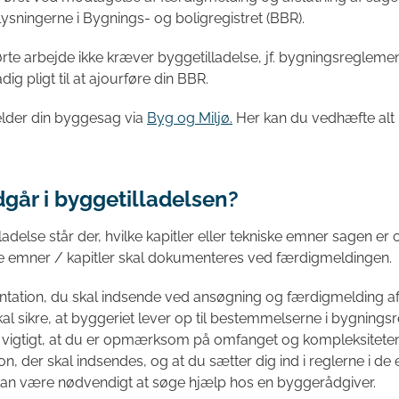
lysningerne i Bygnings- og boligregistret (BBR).
rte arbejde ikke kræver byggetilladelse, jf. bygningsregleme
dig pligt til at ajourføre din BBR.
lder din byggesag via
Byg og Miljø.
Her kan du vedhæfte alt 
går i byggetilladelsen?
lladelse står der, hvilke kapitler eller tekniske emner sagen er 
se emner / kapitler skal dokumenteres ved færdigmeldingen.
ation, du skal indsende ved ansøgning og færdigmelding af
al sikre, at byggeriet lever op til bestemmelserne i bygnings
r vigtigt, at du er opmærksom på omfanget og kompleksitete
, der skal indsendes, og at du sætter dig ind i reglerne i de 
t kan være nødvendigt at søge hjælp hos en byggerådgiver.