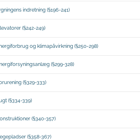
ygningens indretning (§196-241)
Elevatorer (§242-249)
Energiforbrug og klimapåvirkning (§250-298)
 Energiforsyningsanlæg (§299-328)
Forurening (§329-333)
Fugt (§334-339)
Konstruktioner (§340-357)
 Legepladser (§358-367)