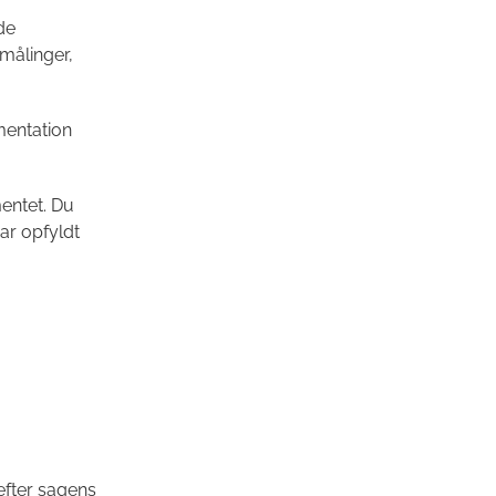
de
 målinger,
mentation
mentet. Du
ar opfyldt
efter sagens