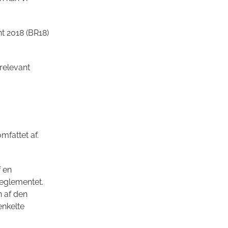
nt 2018 (BR18)
relevant
omfattet af.
 en
reglementet.
n af den
enkelte