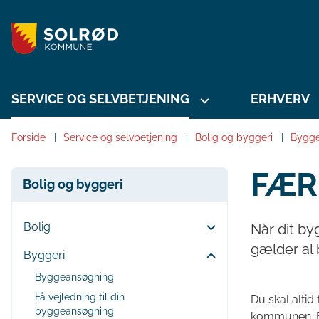
SERVICE OG SELVBETJENING
ERHVERV
Forside
Service og selvbetjening
Bolig og byggeri
Bygge
FÆR
Bolig og byggeri
Bolig
Når dit by
gælder al 
Byggeri
Byggeansøgning
Få vejledning til din
Du skal altid
byggeansøgning
kommunen. Fø