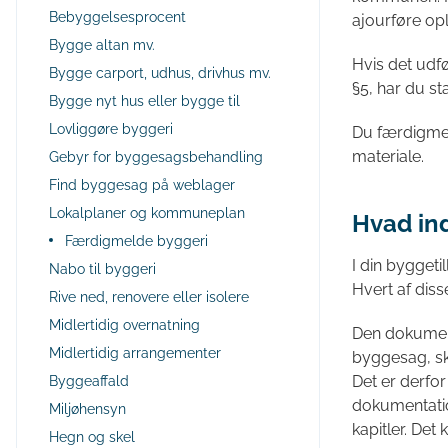
Bebyggelsesprocent
ajourføre op
Bygge altan mv.
Hvis det udfø
Bygge carport, udhus, drivhus mv.
§5, har du sta
Bygge nyt hus eller bygge til
Lovliggøre byggeri
Du færdigme
materiale.
Gebyr for byggesagsbehandling
Find byggesag på weblager
Lokalplaner og kommuneplan
Hvad ind
Færdigmelde byggeri
I din byggeti
Nabo til byggeri
Hvert af dis
Rive ned, renovere eller isolere
Midlertidig overnatning
Den dokument
Midlertidig arrangementer
byggesag, sk
Det er derfo
Byggeaffald
dokumentation
Miljøhensyn
kapitler. De
Hegn og skel