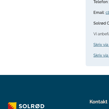
Telefon
Email
:
c
Solrød C
Vi anbefa
Skriv vi
Skriv vi
Kontakt