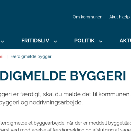
Om kommunen
Akut hjælp
FRITIDSLIV
POLITIK
AKT
ri
Færdigmelde byggeri
DIGMELDE BYGGERI
ggeri er færdigt, skal du melde det til kommunen
byggeri og nedrivningsarbejde.
 færdigmelde et byggearbejde, når der er meddelt byggetillade
rst ved modtagelse af færdigmelding og afslutning af sagen