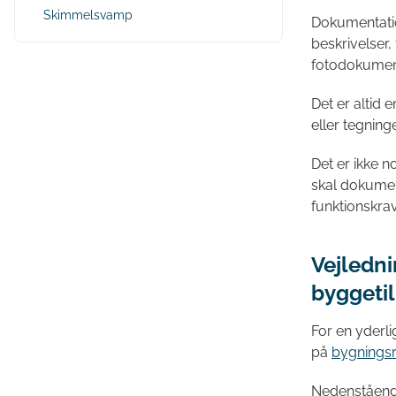
Skimmelsvamp
Dokumentatio
beskrivelser,
fotodokumen
Det er altid 
eller tegninge
Det er ikke n
skal dokumen
funktionskrav
Vejledn
byggeti
For en yderl
på
bygnings
Nedenstående