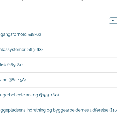
Adgangsforhold §48-62
ffaldssystemer (§63-68)
fløb (§69-81)
rand (§82-158)
Brugerbetjente anlæg (§159-160)
Byggepladsens indretning og byggearbejdernes udførelse (§1