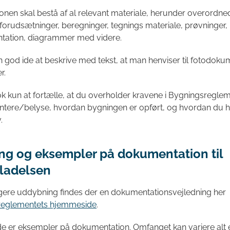
nen skal bestå af al relevant materiale, herunder overordne
 forudsætninger, beregninger, tegnings materiale, prøvninger,
tation, diagrammer med videre.
en god ide at beskrive med tekst, at man henviser til fotodoku
r.
ok kun at fortælle, at du overholder kravene i Bygningsregle
tere/belyse, hvordan bygningen er opført, og hvordan du h
.
ing og eksempler på dokumentation til
lladelsen
igere uddybning findes der en dokumentationsvejledning her
reglementets hjemmeside
.
 er eksempler på dokumentation. Omfanget kan variere alt 