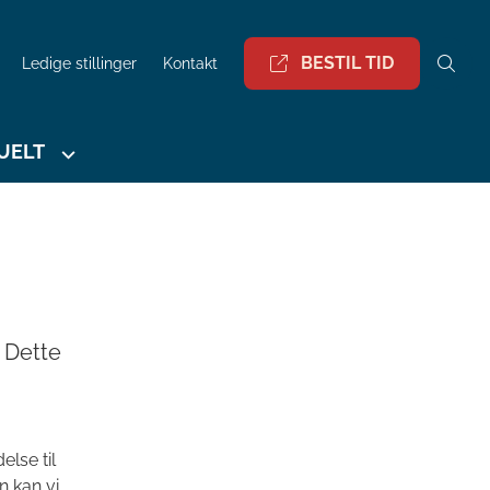
BESTIL TID
Ledige stillinger
Kontakt
UELT
. Dette
lse til
 kan vi