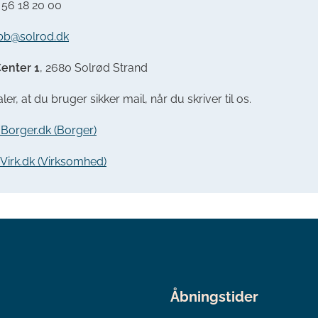
:
56 18 20 00
bb@solrod.dk
enter 1
, 2680 Solrød Strand
ler, at du bruger sikker mail, når du skriver til os.
a Borger.dk (Borger)
a Virk.dk (Virksomhed)
Åbningstider