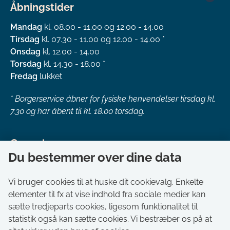
Åbningstider
Mandag
kl. 08.00 - 11.00 og 12.00 - 14.00
Tirsdag
kl. 07.30 - 11.00 og 12.00 - 14.00 *
Onsdag
kl. 12.00 - 14.00
Torsdag
kl. 14.30 - 18.00 *
Fredag
lukket
*
Borgerservice åbner for fysiske henvendelser tirsdag kl.
7.30 og har åbent til kl. 18.00 torsdag.
Genveje
Du bestemmer over dine data
Om kommunen
Aktuelt
Vi bruger cookies til at huske dit cookievalg. Enkelte
elementer til fx at vise indhold fra sociale medier kan
Akut hjælp
sætte tredjeparts cookies, ligesom funktionalitet til
Bestil tid i Borgerservice
statistik også kan sætte cookies. Vi bestræber os på at