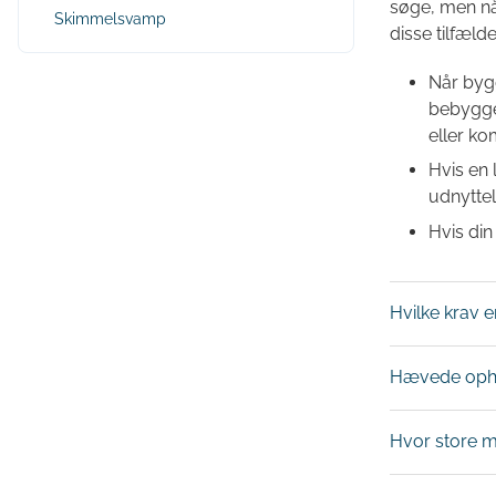
søge, men når
Skimmelsvamp
disse tilfælde
Når bygg
bebyggel
eller ko
Hvis en 
udnyttel
Hvis di
Hvilke krav e
Hævede ophol
Hvor store 