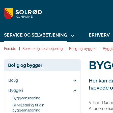
SERVICE OG SELVBETJENING
ERHVERV
Forside
Service og selvbetjening
Bolig og byggeri
Bygge
BYG
Bolig og byggeri
Her kan du
Bolig
hævede op
Byggeri
Byggeansøgning
Vi har i Danm
Få vejledning til din
Altanerne ha
byggeansøgning