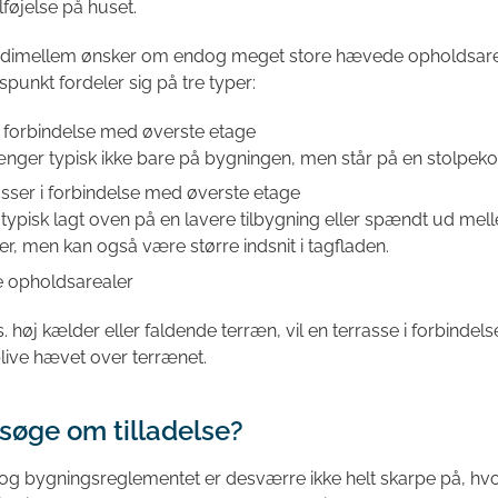
ilføjelse på huset.
 indimellem ønsker om endog meget store hævede opholdsare
unkt fordeler sig på tre typer:
i forbindelse med øverste etage
nger typisk ikke bare på bygningen, men står på en stolpeko
sser i forbindelse med øverste etage
 typisk lagt oven på en lavere tilbygning eller spændt ud mel
r, men kan også være større indsnit i tagfladen.
opholdsarealer
. høj kælder eller faldende terræn, vil en terrasse i forbinde
live hævet over terrænet.
 søge om tilladelse?
g bygningsreglementet er desværre ikke helt skarpe på, hvo