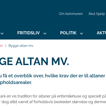
Om kommunen
Akut hjælp
FRITIDSLIV
POLITIK
AKT
ri
Bygge altan mv.
GE ALTAN MV.
 få et overblik over, hvilke krav der er til altane
holdsarealer.
ark en vis tradition for altaner på enfamiliehuse og specielt 
r dog altid været af forholdsvis beskeden størrelse og derme