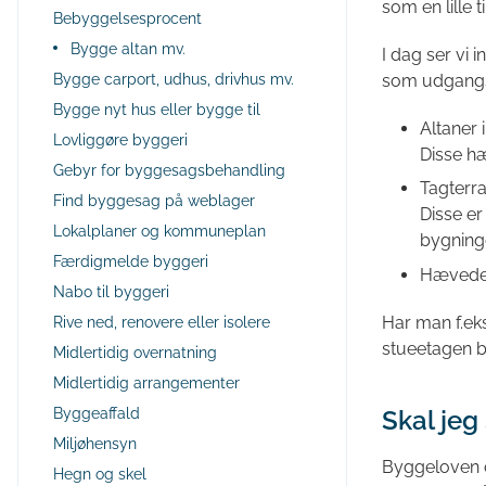
som en lille t
Bebyggelsesprocent
Bygge altan mv.
I dag ser vi
som udgangsp
Bygge carport, udhus, drivhus mv.
Bygge nyt hus eller bygge til
Altaner 
Lovliggøre byggeri
Disse hæ
Gebyr for byggesagsbehandling
Tagterra
Find byggesag på weblager
Disse er
Lokalplaner og kommuneplan
bygninge
Færdigmelde byggeri
Hævede 
Nabo til byggeri
Har man f.eks
Rive ned, renovere eller isolere
stueetagen b
Midlertidig overnatning
Midlertidig arrangementer
Byggeaffald
Skal jeg
Miljøhensyn
Byggeloven o
Hegn og skel