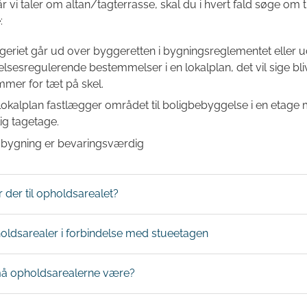
 vi taler om altan/tagterrasse, skal du i hvert fald søge om ti
:
eriet går ud over byggeretten i bygningsreglementet eller 
sesregulerende bestemmelser i en lokalplan, det vil sige bliv
mmer for tæt på skel.
lokalplan fastlægger området til boligbebyggelse i en etage
ig tagetage.
n bygning er bevaringsværdig
r der til opholdsarealet?
dsarealer i forbindelse med stueetagen
må opholdsarealerne være?