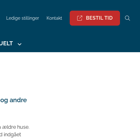
BESTIL TID
Ledige stillinger
Kontakt
UELT
r og andre
på ældre huse.
d indgået