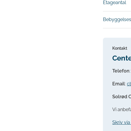
Etageantal
Bebyggelses
Kontakt
Cente
Telefon
Email
:
c
Solrød C
Vi anbefa
Skriv vi