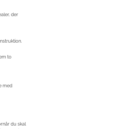
aler, der
nstruktion.
lem to
lse med
rnår du skal