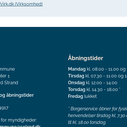
a Virk.dk (Virksomhed)
Åbningstider
ommune
Mandag
kl. 08.00 - 11.00 og
ter 1
Tirsdag
kl. 07.30 - 11.00 og 1
d Strand
Onsdag
kl. 12.00 - 14.00
Torsdag
kl. 14.30 - 18.00 *
og åbningstider
Fredag
lukket
4917
*
Borgerservice åbner for fysi
henvendelser tirsdag kl. 7.30
l for myndigheder:
til kl. 18.00 torsdag.
ommune@solrod.dk