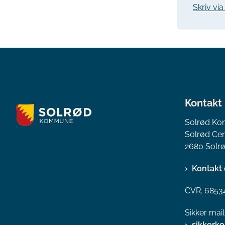
Skriv vi
Kontakt
Solrød K
Solrød Cen
2680 Solrø
Kontakt 
CVR. 6853
Sikker mai
sikkerk