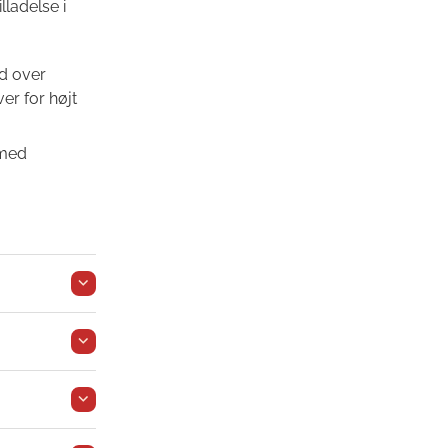
lladelse i
ud over
er for højt
 med