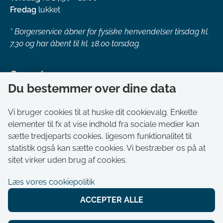
Fredag
lukket
*
Borgerservice åbner for fysiske henvendelser tirsdag kl.
7.30 og har åbent til kl. 18.00 torsdag.
Genveje
Du bestemmer over dine data
Om kommunen
Aktuelt
Vi bruger cookies til at huske dit cookievalg. Enkelte
elementer til fx at vise indhold fra sociale medier kan
Akut hjælp
sætte tredjeparts cookies, ligesom funktionalitet til
Bestil tid i Borgerservice
statistik også kan sætte cookies. Vi bestræber os på at
Ledige stillinger
sitet virker uden brug af cookies.
Digitale kort
Læs vores cookiepolitik
Selvbetjening
ACCEPTER ALLE