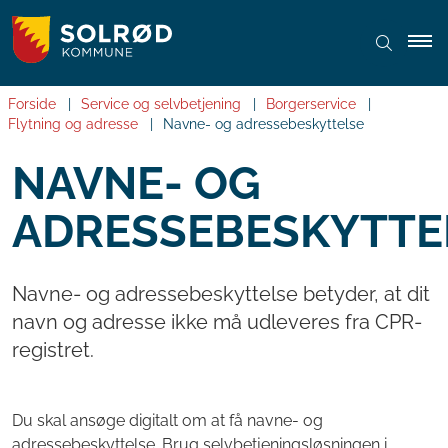
Forside
Service og selvbetjening
Borgerservice
Flytning og adresse
Navne- og adressebeskyttelse
NAVNE- OG
ADRESSEBESKYTTE
Navne- og adressebeskyttelse betyder, at dit
navn og adresse ikke må udleveres fra CPR-
registret.
Du skal ansøge digitalt om at få navne- og
adressebeskyttelse. Brug selvbetjeningsløsningen i