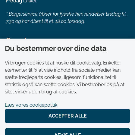
Fredag
lukket
*
Borgerservice åbner for fysiske henvendelser tirsdag kl.
7.30 og har åbent til kl. 18.00 torsdag.
Genveje
Du bestemmer over dine data
Om kommunen
Aktuelt
Vi bruger cookies til at huske dit cookievalg. Enkelte
elementer til fx at vise indhold fra sociale medier kan
Akut hjælp
sætte tredjeparts cookies, ligesom funktionalitet til
Bestil tid i Borgerservice
statistik også kan sætte cookies. Vi bestræber os på at
Ledige stillinger
sitet virker uden brug af cookies.
Digitale kort
Læs vores cookiepolitik
Selvbetjening
ACCEPTER ALLE
Tilgængelighedserklæring
Cookies