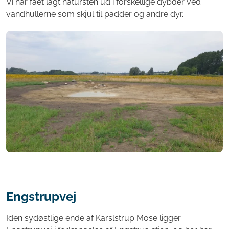
Vi har fået lagt natursten ud i forskellige dybder ved
vandhullerne som skjul til padder og andre dyr.
Engstrupvej
Iden sydøstlige ende af Karslstrup Mose ligger