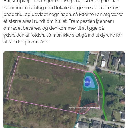
Engstrupvej i forlængelse af Engstrup stien, og her har
kommunen i dialog med lokale borgere etableret et nyt
paddehul og udvidet hegningen, så køerne kan afgræsse
et større areal rundt om hullet. Trampestien igennem
området bevares, og den kommer til at ligge på
ydersiden af folden, så man ikke skal gå ind til dyrene for
at færdes på området.