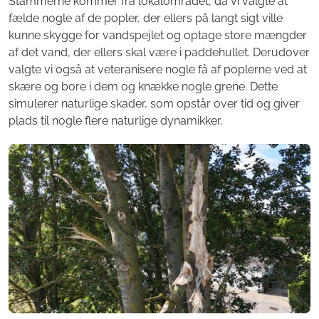
Stammerne kommer fra lokalområdet, da vi valgte at
fælde nogle af de popler, der ellers på langt sigt ville
kunne skygge for vandspejlet og optage store mængder
af det vand, der ellers skal være i paddehullet. Derudover
valgte vi også at veteranisere nogle få af poplerne ved at
skære og bore i dem og knække nogle grene. Dette
simulerer naturlige skader, som opstår over tid og giver
plads til nogle flere naturlige dynamikker.