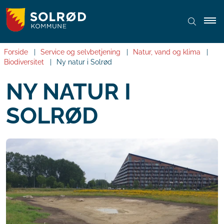
Forside
Service og selvbetjening
Natur, vand og klima
Biodiversitet
Ny natur i Solrød
NY NATUR I
SOLRØD