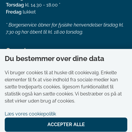
Torsdag
kl. 14.30 - 18.00 *
Fredag
lukket
*
Borgerservice åbner for fysiske henvendelser tirsdag kl.
7.30 og har åbent til kl. 18.00 torsdag.
Genveje
Du bestemmer over dine data
Om kommunen
Aktuelt
Vi bruger cookies til at huske dit cookievalg. Enkelte
elementer til fx at vise indhold fra sociale medier kan
Akut hjælp
sætte tredjeparts cookies, ligesom funktionalitet til
Bestil tid i Borgerservice
statistik også kan sætte cookies. Vi bestræber os på at
Ledige stillinger
sitet virker uden brug af cookies.
Digitale kort
Læs vores cookiepolitik
Selvbetjening
ACCEPTER ALLE