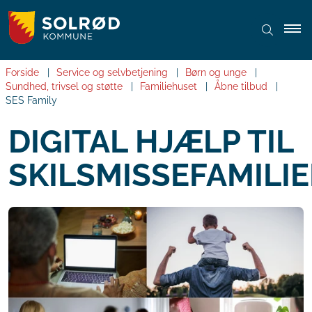
Forside
Service og selvbetjening
Børn og unge
Sundhed, trivsel og støtte
Familiehuset
Åbne tilbud
SES Family
DIGITAL HJÆLP TIL
SKILSMISSEFAMILI