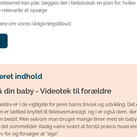
steamet kan yde, lægges der i fællesskab en plan for, hvilke
 relevante at opsøge.
mere om vores rådgivningstilbud:
R
eret indhold
å din baby - Videotek til forældre
dre er I de vigtigste for jeres barns trivsel og udvikling. Det e
rn er tættest knyttet til følelsesmæssigt, og I er også dem, de
rn bedst. Men selvom man bruger mange timer med sin baby
 det sommetider stadig være svært at forstå præcis hvad en
 for og forsøger at ”sige".