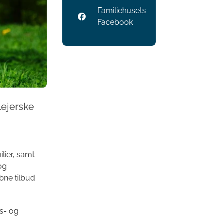
Familiehusets
Facebook
lejerske
lier, samt
og
åbne tilbud
ls- og