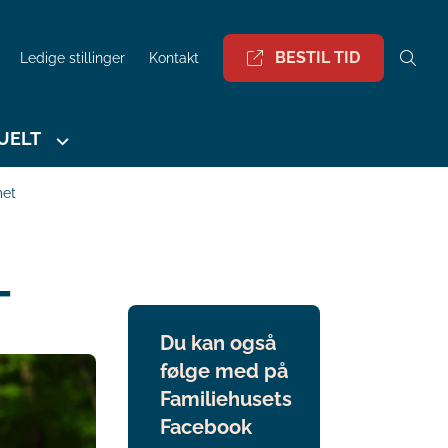
BESTIL TID
Ledige stillinger
Kontakt
UELT
met
T
Du kan også
følge med på
Familiehusets
Facebook