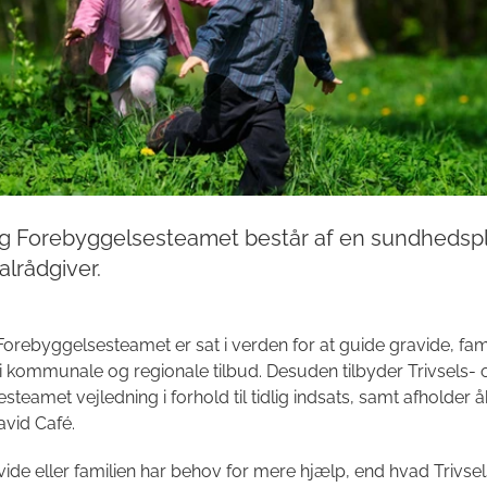
 og Forebyggelsesteamet består af en sundhedsp
alrådgiver.
Forebyggelsesteamet er sat i verden for at guide gravide, fami
i kommunale og regionale tilbud. Desuden tilbyder Trivsels- 
teamet vejledning i forhold til tidlig indsats, samt afholder 
avid Café.
ide eller familien har behov for mere hjælp, end hvad Trivse