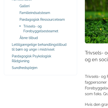
Galleri
Familieindsatsteam
Pædagogisk Ressourceteam
Trivsels- og
Forebyggelsesteamet
Åbne tilbud
Lettilgængelige behandlingstilbud
til børn og unge i mistrivsel
Trivsels-
Pædagogisk Psykologisk
og en soci
Rådgivning
Sundhedsplejen
Trivsels- og 
fagpersoner 
Forebyggelses
som f.eks. Gr
Hvis den grav