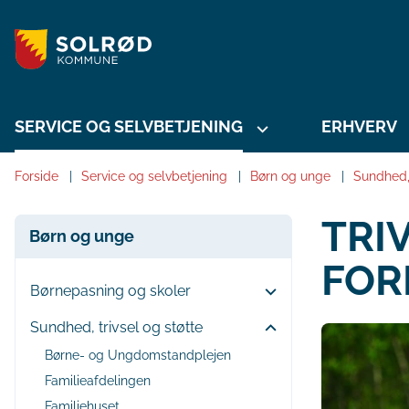
SERVICE OG SELVBETJENING
ERHVERV
Forside
Service og selvbetjening
Børn og unge
Sundhed, 
TRI
Børn og unge
FOR
Børnepasning og skoler
Sundhed, trivsel og støtte
Børne- og Ungdomstandplejen
Familieafdelingen
Familiehuset