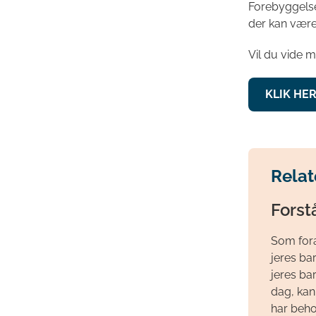
Forebyggelse
der kan være
Vil du vide 
KLIK HE
Relat
Forst
Som foræl
jeres ba
jeres ba
dag, kan
har behov