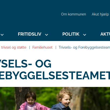
Om kommunen
Akut hjælp
FRITIDSLIV
POLITIK
AKT
trivsel og støtte
Familiehuset
Trivsels- og Forebyggelsestea
VSELS- OG
EBYGGELSESTEAME