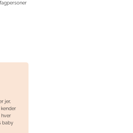
 fagpersoner
r jer,
r kender
 hver
s baby