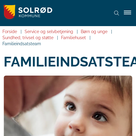
Forside
Service og selvbetjening
Børn og unge
Sundhed, trivsel og støtte
Familiehuset
Familieindsatsteam
FAMILIEINDSATSTE