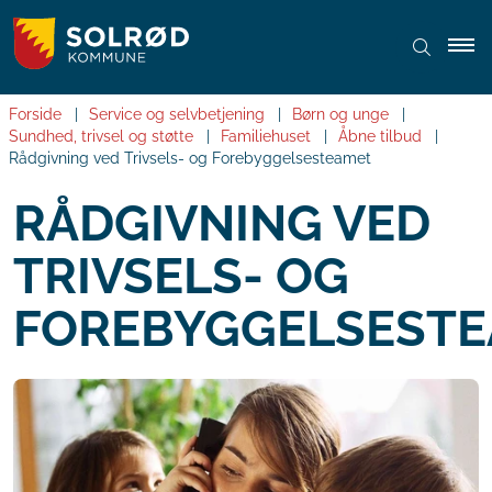
Forside
Service og selvbetjening
Børn og unge
Sundhed, trivsel og støtte
Familiehuset
Åbne tilbud
Rådgivning ved Trivsels- og Forebyggelsesteamet
RÅDGIVNING VED
TRIVSELS- OG
FOREBYGGELSEST