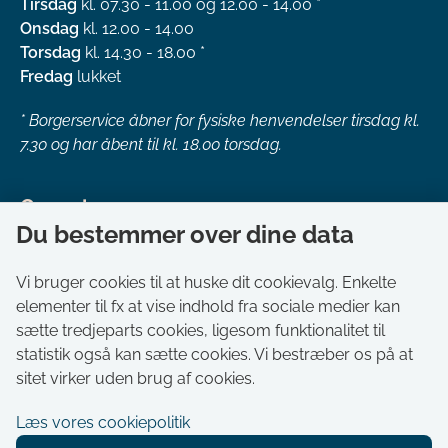
Tirsdag
kl. 07.30 - 11.00 og 12.00 - 14.00 *
Onsdag
kl. 12.00 - 14.00
Torsdag
kl. 14.30 - 18.00 *
Fredag
lukket
*
Borgerservice åbner for fysiske henvendelser tirsdag kl.
7.30 og har åbent til kl. 18.00 torsdag.
Genveje
Du bestemmer over dine data
Om kommunen
Aktuelt
Vi bruger cookies til at huske dit cookievalg. Enkelte
elementer til fx at vise indhold fra sociale medier kan
Akut hjælp
sætte tredjeparts cookies, ligesom funktionalitet til
Bestil tid i Borgerservice
statistik også kan sætte cookies. Vi bestræber os på at
Ledige stillinger
sitet virker uden brug af cookies.
Digitale kort
Læs vores cookiepolitik
Selvbetjening