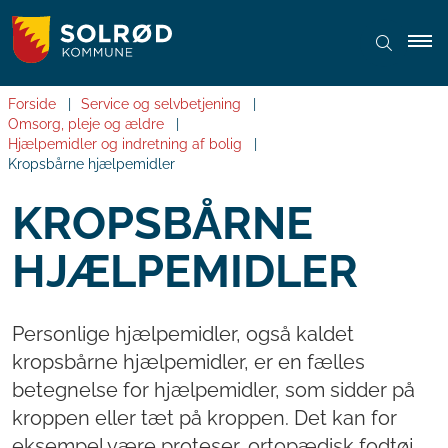
Forside
Service og selvbetjening
Omsorg, pleje og ældre
Hjælpemidler og indretning af bolig
Kropsbårne hjælpemidler
KROPSBÅRNE
HJÆLPEMIDLER
Personlige hjælpemidler, også kaldet
kropsbårne hjælpemidler, er en fælles
betegnelse for hjælpemidler, som sidder på
kroppen eller tæt på kroppen. Det kan for
eksempel være proteser, ortopædisk fodtøj