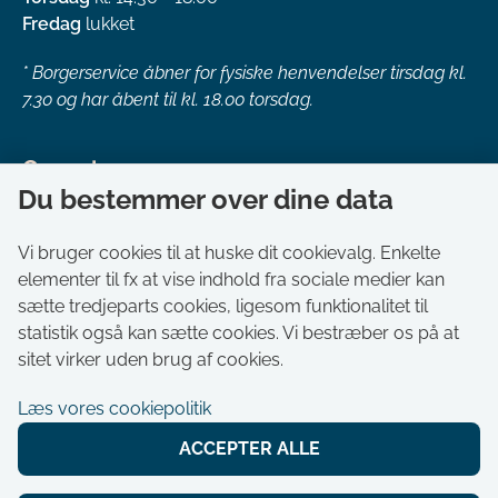
Fredag
lukket
*
Borgerservice åbner for fysiske henvendelser tirsdag kl.
7.30 og har åbent til kl. 18.00 torsdag.
Genveje
Du bestemmer over dine data
Om kommunen
Aktuelt
Vi bruger cookies til at huske dit cookievalg. Enkelte
elementer til fx at vise indhold fra sociale medier kan
Akut hjælp
sætte tredjeparts cookies, ligesom funktionalitet til
Bestil tid i Borgerservice
statistik også kan sætte cookies. Vi bestræber os på at
Ledige stillinger
sitet virker uden brug af cookies.
Digitale kort
Læs vores cookiepolitik
Selvbetjening
ACCEPTER ALLE