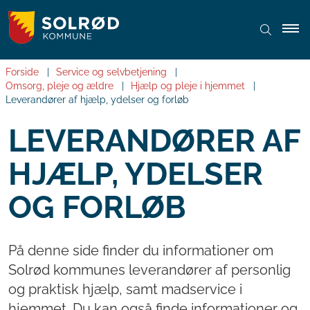
Forside
Service og selvbetjening
Omsorg, pleje og ældre
Hjælp og pleje i hjemmet
Leverandører af hjælp, ydelser og forløb
LEVERANDØRER AF
HJÆLP, YDELSER
OG FORLØB
På denne side finder du informationer om
Solrød kommunes leverandører af personlig
og praktisk hjælp, samt madservice i
hjemmet. Du kan også finde informationer og