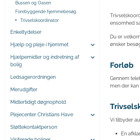
Bussen og Oasen
Forebyggende hjemmebesøg
Trivselskoor
Trivselskoordinator
ensomhed samt
Enkeltydelser
Du er velkomm
ønsker besøg
Hjælp og pleje i hjemmet
Hjælpemidler og indretning af
Forløb
bolig
Ledsagerordningen
Gennem telefo
men der kan 
Merudgifter
Midlertidigt døgnophold
Trivsels
Plejecenter Christians Have
Vi tilbyder a
Støttekontaktperson
En afkl
Visiterede boliger