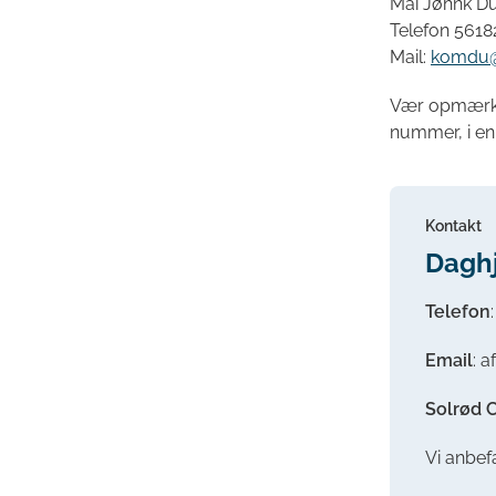
Mai Jøhnk 
Telefon 5618
Mail:
komdu@
Vær opmærks
nummer, i en
Kontakt
Dagh
Telefon
Email
: 
Solrød 
Vi anbefa