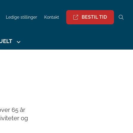
BESTIL TID
Ledige stillinger
Kontakt
UELT
over 65 år
viteter og