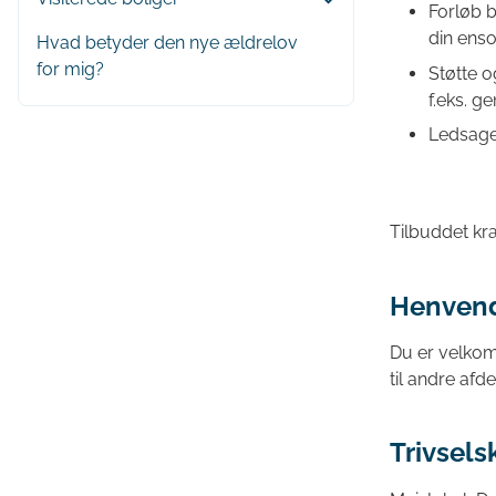
Forløb b
din enso
Hvad betyder den nye ældrelov
for mig?
Støtte o
f.eks. g
Ledsagel
Tilbuddet kr
Henven
Du er velkomm
til andre afd
Trivsels