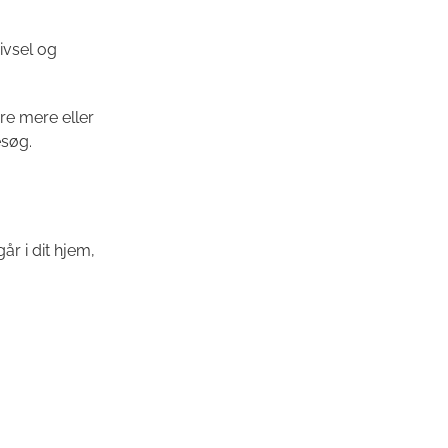
ivsel og
re mere eller
esøg.
r i dit hjem,