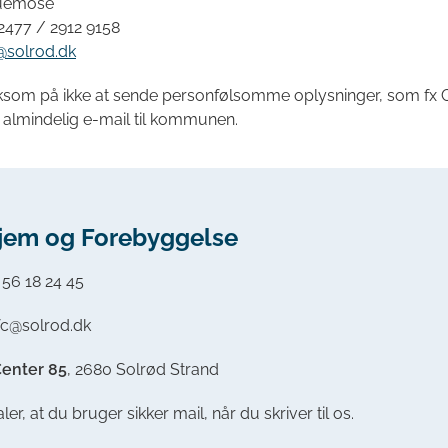
Duemose
2477 / 2912 9158
solrod.dk
om på ikke at sende personfølsomme oplysninger, som fx 
 almindelig e-mail til kommunen.
jem og Forebyggelse
: 56 18 24 45
afc@solrod.dk
Center 85
, 2680 Solrød Strand
ler, at du bruger sikker mail, når du skriver til os.