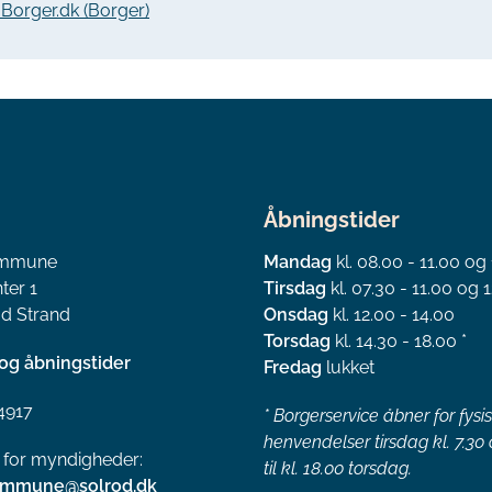
a Borger.dk (Borger)
Åbningstider
ommune
Mandag
kl. 08.00 - 11.00 og
ter 1
Tirsdag
kl. 07.30 - 11.00 og 1
d Strand
Onsdag
kl. 12.00 - 14.00
Torsdag
kl. 14.30 - 18.00 *
og åbningstider
Fredag
lukket
4917
*
Borgerservice åbner for fysi
henvendelser tirsdag kl. 7.30
l for myndigheder:
til kl. 18.00 torsdag.
ommune@solrod.dk