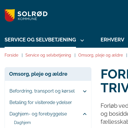
SERVICE OG SELVBETJENING
ERHVERV
Forside
Service og selvbetjening
Omsorg, pleje og ældre
FOR
Omsorg, pleje og ældre
TRI
Befordring, transport og kørsel
Betaling for visiterede ydelser
Forløb ved
og bosidd
Daghjem- og forebyggelse
fællesska
Daghjem