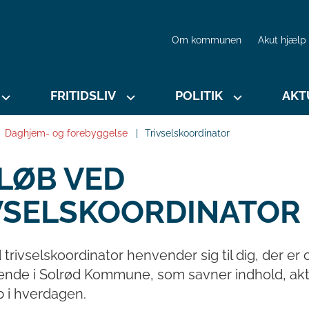
Om kommunen
Akut hjælp
FRITIDSLIV
POLITIK
AKT
Daghjem- og forebyggelse
Trivselskoordinator
LØB VED
VSELSKOORDINATOR
 trivselskoordinator henvender sig til dig, der er 
ende i Solrød Kommune, som savner indhold, akti
b i hverdagen.