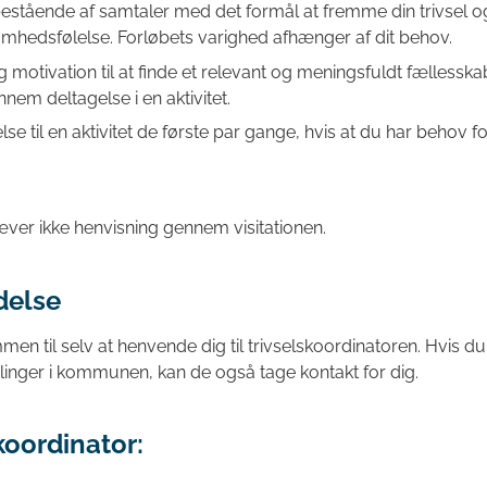
estående af samtaler med det formål at fremme din trivsel o
mhedsfølelse. Forløbets varighed afhænger af dit behov.
g motivation til at finde et relevant og meningsfuldt fællesskab
ennem deltagelse i en aktivitet.
se til en aktivitet de første par gange, hvis at du har behov fo
æver ikke henvisning gennem visitationen.
delse
en til selv at henvende dig til trivselskoordinatoren. Hvis du
elinger i kommunen, kan de også tage kontakt for dig.
koordinator: