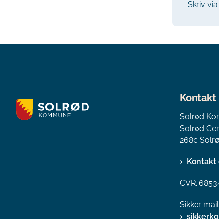
Skriv vi
Kontakt
Solrød K
Solrød Cen
2680 Solrø
Kontakt 
CVR. 6853
Sikker mai
sikkerk