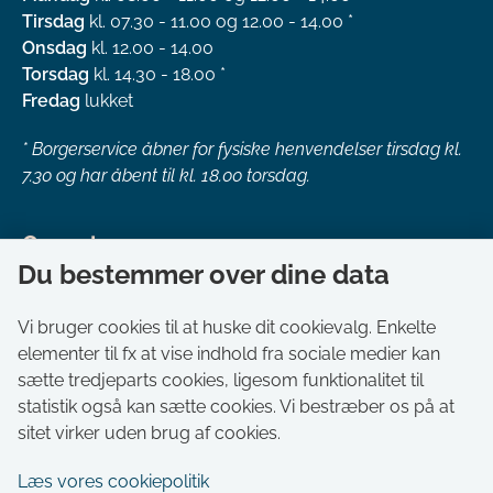
Tirsdag
kl. 07.30 - 11.00 og 12.00 - 14.00 *
Onsdag
kl. 12.00 - 14.00
Torsdag
kl. 14.30 - 18.00 *
Fredag
lukket
*
Borgerservice åbner for fysiske henvendelser tirsdag kl.
7.30 og har åbent til kl. 18.00 torsdag.
Genveje
Du bestemmer over dine data
Om kommunen
Aktuelt
Vi bruger cookies til at huske dit cookievalg. Enkelte
elementer til fx at vise indhold fra sociale medier kan
Akut hjælp
sætte tredjeparts cookies, ligesom funktionalitet til
Bestil tid i Borgerservice
statistik også kan sætte cookies. Vi bestræber os på at
Ledige stillinger
sitet virker uden brug af cookies.
Digitale kort
Læs vores cookiepolitik