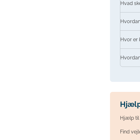
Hvad sk
Hvordan s
Hvor er
Hvordan 
Hjælp
Hjælp til
Find vejl