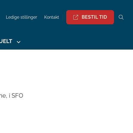
BESTIL TID
Ledige stillinger
Kontakt
UELT
ne, i SFO