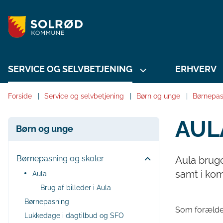
SERVICE OG SELVBETJENING
ERHVERV
Forside
Service og selvbetjening
Børn og unge
Børnepas
AUL
Børn og unge
Børnepasning og skoler
Aula bruge
samt i ko
Aula
Brug af billeder i Aula
Børnepasning
Som forælde
Lukkedage i dagtilbud og SFO