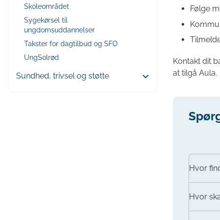
Skoleområdet
Følge me
Sygekørsel til
Kommuni
ungdomsuddannelser
Tilmeld
Takster for dagtilbud og SFO
UngSolrød
Kontakt dit 
at tilgå Aula.
Sundhed, trivsel og støtte
Spørg
Hvor fin
Hvor ska