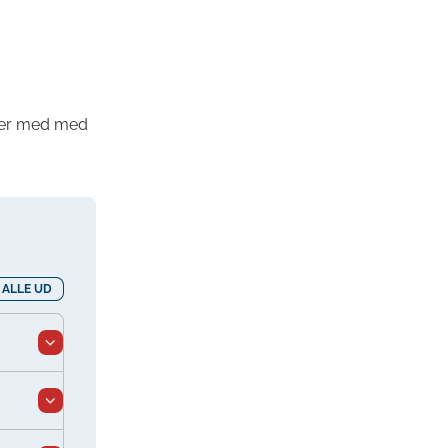
emer med med
 ALLE UD