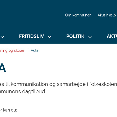
Om kommunen
Akut hjælp
FRITIDSLIV
POLITIK
AKT
ning og skoler
Aula
A
s til kommunikation og samarbejde i folkeskoler
mmunens dagtilbud.
r kan du: