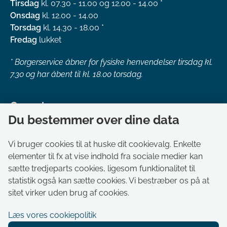
Tirsdag
kl. 07.30 - 11.00 og 12.00 - 14.00 *
Onsdag
kl. 12.00 - 14.00
Torsdag
kl. 14.30 - 18.00 *
Fredag
lukket
*
Borgerservice åbner for fysiske henvendelser tirsdag kl.
7.30 og har åbent til kl. 18.00 torsdag.
Genveje
Du bestemmer over dine data
Om kommunen
Aktuelt
Vi bruger cookies til at huske dit cookievalg. Enkelte
elementer til fx at vise indhold fra sociale medier kan
Akut hjælp
sætte tredjeparts cookies, ligesom funktionalitet til
Bestil tid i Borgerservice
statistik også kan sætte cookies. Vi bestræber os på at
Ledige stillinger
sitet virker uden brug af cookies.
Digitale kort
Læs vores cookiepolitik
Selvbetjening