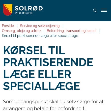
Forside
Service og selvbetjening
Omsorg, pleje og ældre
Befordring, transport og kørsel
Kørsel til praktiserende læge eller speciallæge
KØRSEL TIL
PRAKTISERENDE
LÆGE ELLER
SPECIALLÆGE
Som udgangspunkt skal du selv sørge for at
arrangere og betale for befordring til