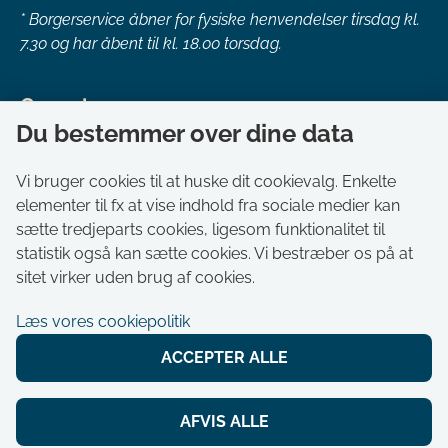
*
Borgerservice åbner for fysiske henvendelser tirsdag kl.
7.30 og har åbent til kl. 18.00 torsdag.
Genveje
Du bestemmer over dine data
Om kommunen
Aktuelt
Vi bruger cookies til at huske dit cookievalg. Enkelte
elementer til fx at vise indhold fra sociale medier kan
Akut hjælp
sætte tredjeparts cookies, ligesom funktionalitet til
Bestil tid i Borgerservice
statistik også kan sætte cookies. Vi bestræber os på at
Ledige stillinger
sitet virker uden brug af cookies.
Digitale kort
Læs vores cookiepolitik
Selvbetjening
ACCEPTER ALLE
Tilgængelighedserklæring
Cookies
AFVIS ALLE