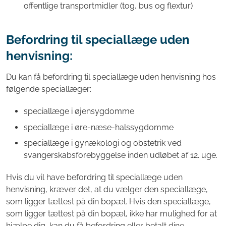
offentlige transportmidler (tog, bus og flextur)
Befordring til speciallæge uden
henvisning:
Du kan få befordring til speciallæge uden henvisning hos
følgende speciallæger:
speciallæge i øjensygdomme
speciallæge i øre-næse-halssygdomme
speciallæge i gynækologi og obstetrik ved
svangerskabsforebyggelse inden udløbet af 12. uge.
Hvis du vil have befordring til speciallæge uden
henvisning, kræver det, at du vælger den speciallæge,
som ligger tættest på din bopæl. Hvis den speciallæge,
som ligger tættest på din bopæl, ikke har mulighed for at
hjælpe dig, kan du få befordring eller betalt dine