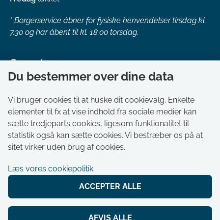
*
Borgerservice åbner for fysiske henvendelser tirsdag kl.
7.30 og har åbent til kl. 18.00 torsdag.
Genveje
Du bestemmer over dine data
Om kommunen
Aktuelt
Vi bruger cookies til at huske dit cookievalg. Enkelte
elementer til fx at vise indhold fra sociale medier kan
Akut hjælp
sætte tredjeparts cookies, ligesom funktionalitet til
Bestil tid i Borgerservice
statistik også kan sætte cookies. Vi bestræber os på at
Ledige stillinger
sitet virker uden brug af cookies.
Digitale kort
Læs vores cookiepolitik
Selvbetjening
ACCEPTER ALLE
Tilgængelighedserklæring
Cookies
AFVIS ALLE