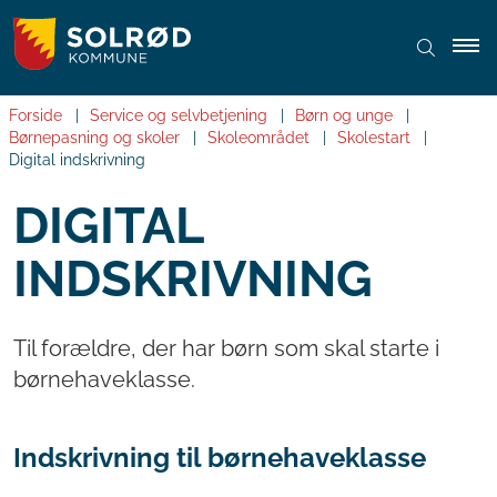
Forside
Service og selvbetjening
Børn og unge
Børnepasning og skoler
Skoleområdet
Skolestart
Digital indskrivning
DIGITAL
INDSKRIVNING
Til forældre, der har børn som skal starte i
børnehaveklasse.
Indskrivning til børnehaveklasse