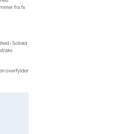
 med
ammer fra fx
hed i Solrød
straks
ren overfylder