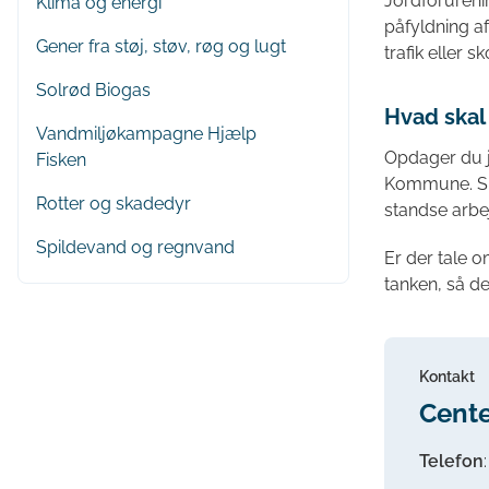
Jordforurenin
Klima og energi
påfyldning a
Gener fra støj, støv, røg og lugt
trafik eller s
Solrød Biogas
Hvad skal
Vandmiljøkampagne Hjælp
Opdager du j
Fisken
Kommune. Ske
Rotter og skadedyr
standse arbe
Spildevand og regnvand
Er der tale o
tanken, så de
Kontakt
Cente
Telefon