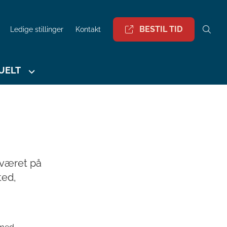
BESTIL TID
Ledige stillinger
Kontakt
UELT
r været på
ted,