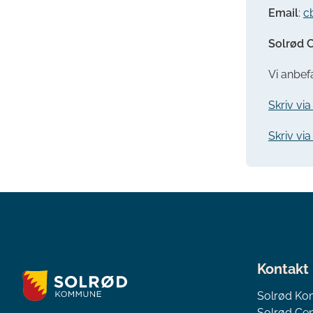
Email
:
c
Solrød C
Vi anbefa
Skriv vi
Skriv vi
Kontakt
Solrød K
Solrød Cen