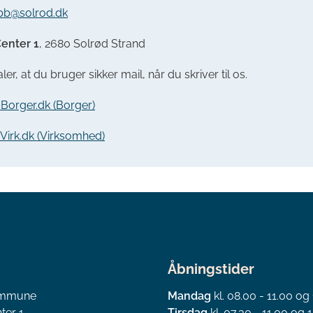
bb@solrod.dk
enter 1
, 2680 Solrød Strand
ler, at du bruger sikker mail, når du skriver til os.
a Borger.dk (Borger)
a Virk.dk (Virksomhed)
Åbningstider
ommune
Mandag
kl. 08.00 - 11.00 og
ter 1
Tirsdag
kl. 07.30 - 11.00 og 1