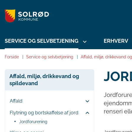
SERVICE OG SELVBETJENING
ERHVERV
Forside
Service og selvbetjening
Affald, miljø, drikkevand o
JOR
Affald, miljø, drikkevand og
spildevand
Jordforure
Affald
ejendomme
renseri ell
Flytning og bortskaffelse af jord
Jordforurening