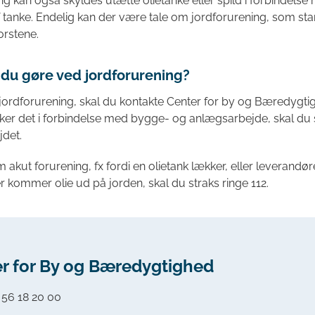
g kan også skyldes utætte olietanke eller spild i forbindelse
f tanke. Endelig kan der være tale om jordforurening, som st
korstene.
 du gøre ved jordforurening?
ordforurening, skal du kontakte Center for by og Bæredygtig
r det i forbindelse med bygge- og anlægsarbejde, skal du 
jdet.
m akut forurening, fx fordi en olietank lækker, eller leverandø
r kommer olie ud på jorden, skal du straks ringe 112.
r for By og Bæredygtighed
:
56 18 20 00