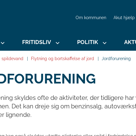
Om kommunen
Akut hjælp
FRITIDSLIV
POLITIK
AKT
g spildevand
Flytning og bortskaffelse af jord
Jordforurening
DFORURENING
ning skyldes ofte de aktiviteter, der tidligere ha
n. Det kan dreje sig om benzinsalg, autoværks
er lignende.