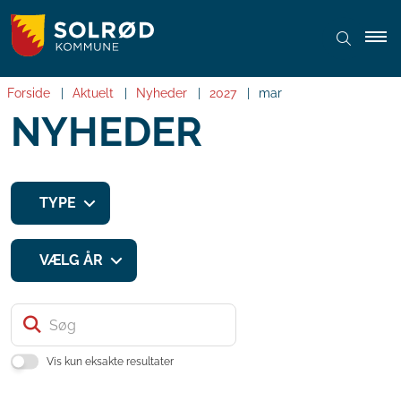
Forside
Aktuelt
Nyheder
2027
mar
NYHEDER
TYPE
VÆLG ÅR
Søg
Vis kun eksakte resultater