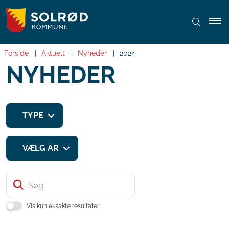
Forside
Aktuelt
Nyheder
2024
NYHEDER
TYPE
VÆLG ÅR
Søg
Vis kun eksakte resultater