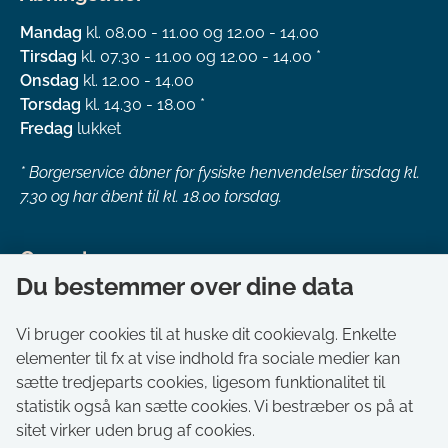
Mandag
kl. 08.00 - 11.00 og 12.00 - 14.00
Tirsdag
kl. 07.30 - 11.00 og 12.00 - 14.00 *
Onsdag
kl. 12.00 - 14.00
Torsdag
kl. 14.30 - 18.00 *
Fredag
lukket
*
Borgerservice åbner for fysiske henvendelser tirsdag kl.
7.30 og har åbent til kl. 18.00 torsdag.
Genveje
Du bestemmer over dine data
Om kommunen
Aktuelt
Vi bruger cookies til at huske dit cookievalg. Enkelte
elementer til fx at vise indhold fra sociale medier kan
Akut hjælp
sætte tredjeparts cookies, ligesom funktionalitet til
Bestil tid i Borgerservice
statistik også kan sætte cookies. Vi bestræber os på at
Ledige stillinger
sitet virker uden brug af cookies.