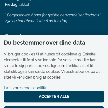
Fredag
lukket
*
Borgerservice åbner for fysiske henvendelser tirsdag kl.
7.30 og har åbent til kl. 18.00 torsdag.
Genveje
Du bestemmer over dine data
Om kommunen
Aktuelt
Vi bruger cookies til at huske dit cookievalg. Enkelte
elementer til fx at vise indhold fra sociale medier kan
Akut hjælp
sætte tredjeparts cookies, ligesom funktionalitet til
Bestil tid i Borgerservice
statistik også kan sætte cookies. Vi bestræber os på at
Ledige stillinger
sitet virker uden brug af cookies.
Digitale kort
Læs vores cookiepolitik
Selvbetjening
ACCEPTER ALLE