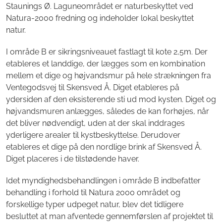
Staunings Ø. Laguneområdet er naturbeskyttet ved
Natura-2000 fredning og indeholder lokal beskyttet
natur.
I område B er sikringsniveauet fastlagt til kote 2,5m. Der
etableres et landdige, der lægges som en kombination
mellem et dige og højvandsmur på hele strækningen fra
Ventegodsvej til Skensved Å. Diget etableres på
ydersiden af den eksisterende sti ud mod kysten. Diget og
højvandsmuren anlægges, således de kan forhøjes, når
det bliver nødvendigt, uden at der skal inddrages
yderligere arealer til kystbeskyttelse. Derudover
etableres et dige på den nordlige brink af Skensved Å.
Diget placeres i de tilstødende haver.
Idet myndighedsbehandlingen i område B indbefatter
behandling i forhold til Natura 2000 området og
forskellige typer udpeget natur, blev det tidligere
besluttet at man afventede gennemførslen af projektet til