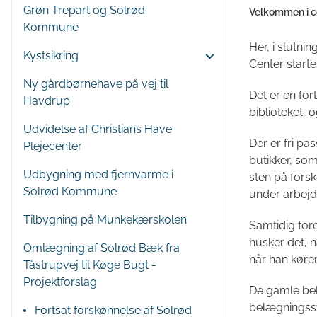
Grøn Trepart og Solrød
Velkommen i c
Kommune
Her, i slutni
Kystsikring
Center starte
Ny gårdbørnehave på vej til
Det er en fo
Havdrup
biblioteket, o
Udvidelse af Christians Have
Der er fri pa
Plejecenter
butikker, som
Udbygning med fjernvarme i
sten på fors
Solrød Kommune
under arbej
Tilbygning på Munkekærskolen
Samtidig for
husker det, 
Omlægning af Solrød Bæk fra
når han køre
Tåstrupvej til Køge Bugt -
Projektforslag
De gamle bel
belægningsste
Fortsat forskønnelse af Solrød