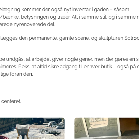
elægning kommer der også nyt inventar i gaden – såsom
/bænke, belysningen og træer. Alt i samme stil, og i samme m
lerede nyrenoverede del.
dlægges den permanente, gamle scene, og skulpturen Solrø
e undgås, at arbejdet giver nogle gener, men der gøres en s
nimeres. F.eks. at altid sikre adgang til enhver butik – også på 
lige foran den.
centeret.