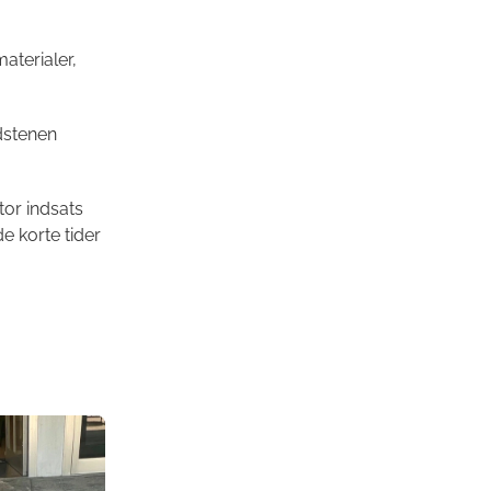
aterialer,
dstenen
tor indsats
de korte tider