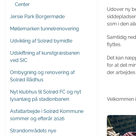
Center
Udover ny b
Jersie Park Borgermøde
siddepladser
som i den al
Møllemarken tunnelrenovering
Samtidig ne
Udvikling af Solrød bymidte
flyttes.
Udskiftning af kunstgræsbanen
Det kan næpp
ved SIC
for at det mi
Ombygning og renovering af
der arbejdes 
Solrød Rådhus
Nyt klubhus til Solrød FC og nyt
lysanlæg på stadionbanen
Velkommen i 
Asfaltarbejde i Solrød Kommune
sommer og efterår 2026
Strandområdets nye