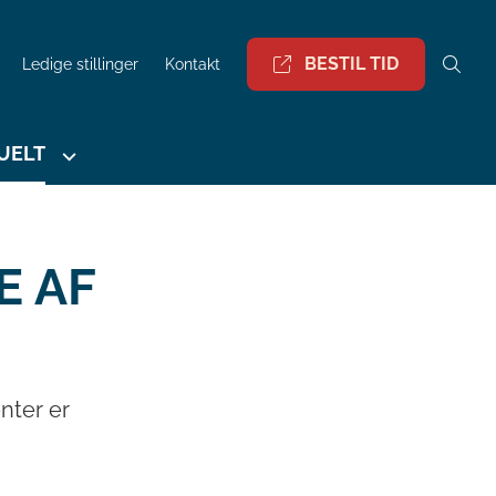
BESTIL TID
Ledige stillinger
Kontakt
UELT
E AF
nter er