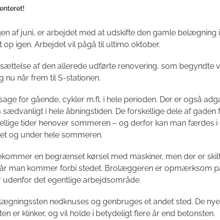
enteret!
ngen af juni, er arbejdet med at udskifte den gamle belægning 
t op igen. Arbejdet vil pågå til ultimo oktober.
rtsættelse af den allerede udførte renovering, som begyndte 
g nu når frem til S-stationen.
ssage for gående, cykler m.fl. i hele perioden. Der er også adga
 sædvanligt i hele åbningstiden. De forskellige dele af gaden 
kellige tider henover sommeren – og derfor kan man færdes 
det og under hele sommeren.
ekommer en begrænset kørsel med maskiner, men der er skil
når man kommer forbi stedet. Brolæggeren er opmærksom på
r udenfor det egentlige arbejdsområde.
ægningssten nedknuses og genbruges et andet sted. De nye
n er klinker, og vil holde i betydeligt flere år end betonsten.