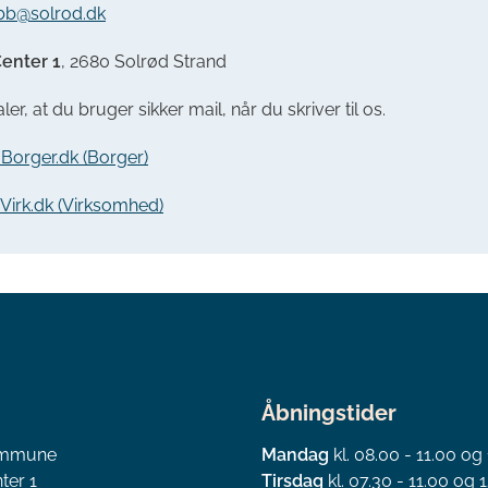
bb@solrod.dk
enter 1
, 2680 Solrød Strand
ler, at du bruger sikker mail, når du skriver til os.
a Borger.dk (Borger)
a Virk.dk (Virksomhed)
Åbningstider
ommune
Mandag
kl. 08.00 - 11.00 og
ter 1
Tirsdag
kl. 07.30 - 11.00 og 1