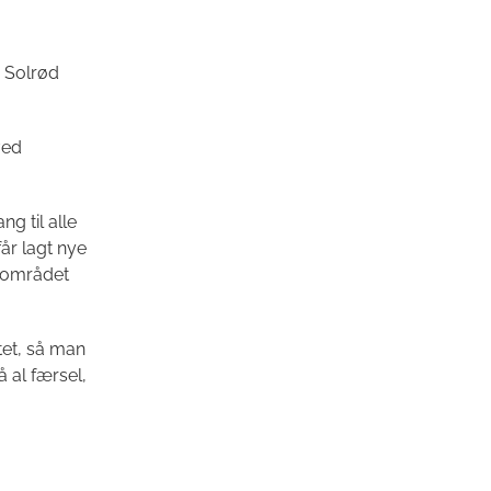
i Solrød
ved
ng til alle
får lagt nye
i området
tet, så man
 al færsel,