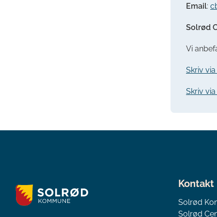
Email
:
c
Solrød C
Vi anbefa
Skriv vi
Skriv vi
Kontakt
Solrød K
Solrød Cen