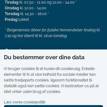
Tirsdag
kl. 07.30 - 11.00 og 12.00 - 14.00 *
Onsdag
kl. 12.00 - 14.00
Torsdag
kl. 14.30 - 18.00 *
Fredag
lukket
*
Borgerservice åbner for fysiske henvendelser tirsdag kl.
7.30 og har åbent til kl. 18.00 torsdag.
Genveje
Du bestemmer over dine data
Om kommunen
Aktuelt
Vi bruger cookies til at huske dit cookievalg. Enkelte
elementer til fx at vise indhold fra sociale medier kan
Akut hjælp
sætte tredjeparts cookies, ligesom funktionalitet til
Bestil tid i Borgerservice
statistik også kan sætte cookies. Vi bestræber os på at
Ledige stillinger
sitet virker uden brug af cookies.
Digitale kort
Læs vores cookiepolitik
Selvbetjening