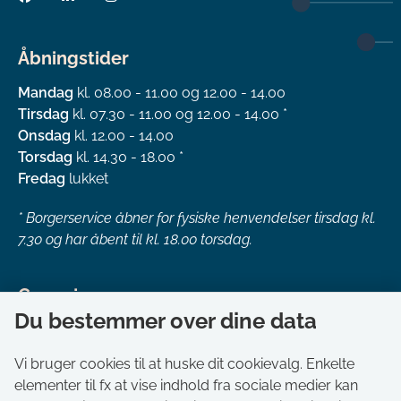
Åbningstider
Mandag
kl. 08.00 - 11.00 og 12.00 - 14.00
Tirsdag
kl. 07.30 - 11.00 og 12.00 - 14.00 *
Onsdag
kl. 12.00 - 14.00
Torsdag
kl. 14.30 - 18.00 *
Fredag
lukket
*
Borgerservice åbner for fysiske henvendelser tirsdag kl.
7.30 og har åbent til kl. 18.00 torsdag.
Genveje
Du bestemmer over dine data
Om kommunen
Aktuelt
Vi bruger cookies til at huske dit cookievalg. Enkelte
elementer til fx at vise indhold fra sociale medier kan
Akut hjælp