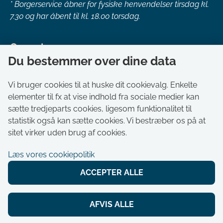
*
Borgerservice åbner for fysiske henvendelser tirsdag kl.
7.30 og har åbent til kl. 18.00 torsdag.
Genveje
Du bestemmer over dine data
Om kommunen
Aktuelt
Vi bruger cookies til at huske dit cookievalg. Enkelte
elementer til fx at vise indhold fra sociale medier kan
Akut hjælp
sætte tredjeparts cookies, ligesom funktionalitet til
Bestil tid i Borgerservice
statistik også kan sætte cookies. Vi bestræber os på at
Ledige stillinger
sitet virker uden brug af cookies.
Digitale kort
Læs vores cookiepolitik
Selvbetjening
ACCEPTER ALLE
Tilgængelighedserklæring
Cookies
AFVIS ALLE