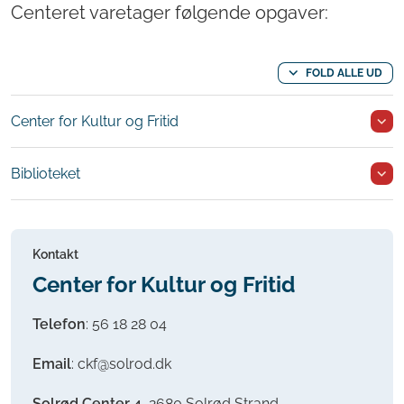
Centeret varetager følgende opgaver:
FOLD ALLE UD
Center for Kultur og Fritid
Biblioteket
Kontakt
Center for Kultur og Fritid
Telefon
:
56 18 28 04
Email
: ckf@solrod.dk
Solrød Center 4
, 2680 Solrød Strand