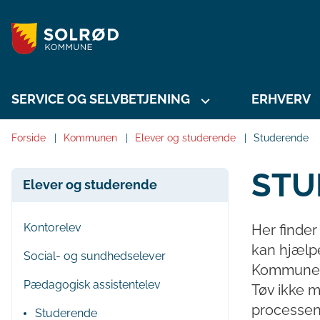
SERVICE OG SELVBETJENING
ERHVERV
Forside
Kommunen
Elever og studerende
Studerende
STU
Elever og studerende
Kontorelev
Her finde
kan hjælp
Social- og sundhedselever
Kommune, 
Pædagogisk assistentelev
Tøv ikke m
processen 
Studerende