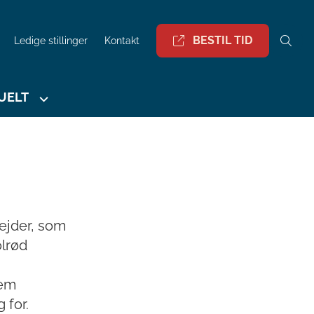
BESTIL TID
Ledige stillinger
Kontakt
UELT
ejder, som
lrød
nem
 for.