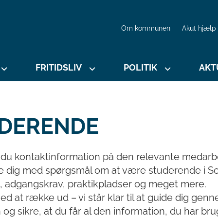
Om kommunen
Akut hjælp
FRITIDSLIV
POLITIK
AKT
DERENDE
r du kontaktinformation på den relevante medarb
e dig med spørgsmål om at være studerende i So
adgangskrav, praktikpladser og meget mere.
ed at række ud – vi står klar til at guide dig gen
og sikre, at du får al den information, du har brug