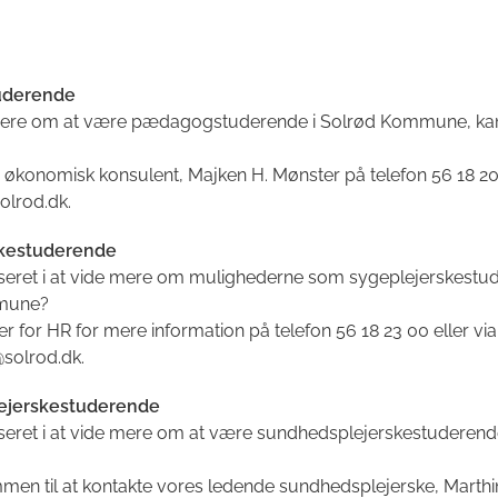
uderende
 mere om at være pædagogstuderende i Solrød Kommune, ka
v økonomisk konsulent, Majken H. Mønster på telefon 56 18 20
lrod.dk.
skestuderende
sseret i at vide mere om mulighederne som sygeplejerskestud
mune?
r for HR for mere information på telefon 56 18 23 00 eller vi
solrod.dk.
ejerskestuderende
sseret i at vide mere om at være sundhedsplejerskestuderend
men til at kontakte vores ledende sundhedsplejerske, Marthi