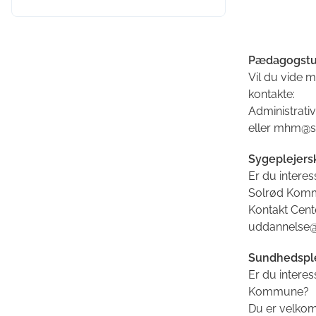
Pædagogst
Vil du vide
kontakte:
Administrati
eller mhm@so
Sygeplejer
Er du intere
Solrød Kom
Kontakt Cente
uddannelse@
Sundhedspl
Er du intere
Kommune?
Du er velkom