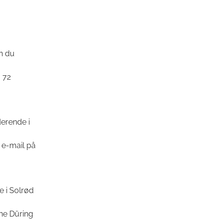
n du
 72
erende i
a e-mail på
e i Solrød
ne Düring