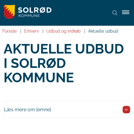
Forside
Erhverv
Udbud og indkøb
Aktuelle udbud
AKTUELLE UDBUD
I SOLRØD
KOMMUNE
Læs mere om [emne]