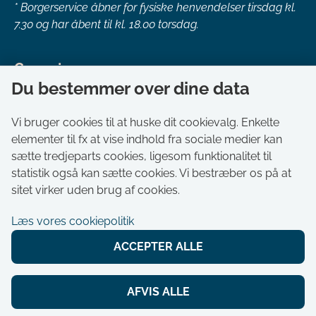
*
Borgerservice åbner for fysiske henvendelser tirsdag kl.
7.30 og har åbent til kl. 18.00 torsdag.
Genveje
Du bestemmer over dine data
Om kommunen
Aktuelt
Vi bruger cookies til at huske dit cookievalg. Enkelte
elementer til fx at vise indhold fra sociale medier kan
Akut hjælp
sætte tredjeparts cookies, ligesom funktionalitet til
Bestil tid i Borgerservice
statistik også kan sætte cookies. Vi bestræber os på at
Ledige stillinger
sitet virker uden brug af cookies.
Digitale kort
Læs vores cookiepolitik
Selvbetjening
ACCEPTER ALLE
Tilgængelighedserklæring
Cookies
AFVIS ALLE