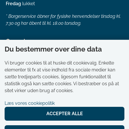
Fredag
lukket
*
Borgerservice åbner for fysiske henvendelser tirsdag kl.
7.30 og har åbent til kl. 18.00 torsdag.
Genveje
Du bestemmer over dine data
Om kommunen
Aktuelt
Vi bruger cookies til at huske dit cookievalg. Enkelte
elementer til fx at vise indhold fra sociale medier kan
Akut hjælp
sætte tredjeparts cookies, ligesom funktionalitet til
Bestil tid i Borgerservice
statistik også kan sætte cookies. Vi bestræber os på at
Ledige stillinger
sitet virker uden brug af cookies.
Digitale kort
Læs vores cookiepolitik
Selvbetjening
ACCEPTER ALLE