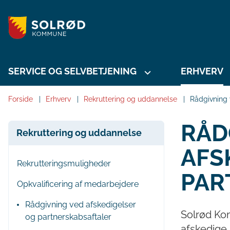
SERVICE OG SELVBETJENING
ERHVERV
Forside
Erhverv
Rekruttering og uddannelse
Rådgivning 
RÅD
Rekruttering og uddannelse
AFS
Rekrutteringsmuligheder
PAR
Opkvalificering af medarbejdere
Rådgivning ved afskedigelser
Solrød Kom
og partnerskabsaftaler
afskedige 