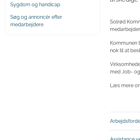
Sygdom og handicap
Søg og annoncér efter
Solrød Kommu
medarbejdere
medarbejder
Kommunen til
nok til at be
Virksomheder
med Job- og 
Læs mere om
Arbejdsforde
Assistance v