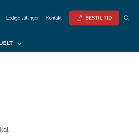
BESTIL TID
Ledige stillinger
Kontakt
UELT
R
kal