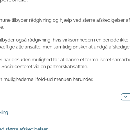
ne tilbyder rådgivning og hjælp ved større afskedigelser af
e.
byder også rådgivning, hvis virksomheden i en periode ikke
skæftige alle ansatte, men samtidig ønsker at undgå afskedigel
 har desuden mulighed for at danne et formaliseret samarb
Socialcenteret via en partnerskabsaftale.
 mulighederne i fold-ud menuen herunder.
ling
ed større afskedigelser