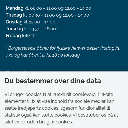
Mandag
kl. 08.00 - 11.00 og 12.00 - 14.00
Tirsdag
kl. 07.30 - 11.00 og 12.00 - 14.00 *
Onsdag
kl. 12.00 - 14.00
Torsdag
kl. 14.30 - 18.00 *
Fredag
lukket
*
Borgerservice åbner for fysiske henvendelser tirsdag kl.
7.30 og har åbent til kl. 18.00 torsdag.
Genveje
Du bestemmer over dine data
Om kommunen
Aktuelt
Vi bruger cookies til at huske dit cookievalg. Enkelte
elementer til fx at vise indhold fra sociale medier kan
Akut hjælp
sætte tredjeparts cookies, ligesom funktionalitet til
Bestil tid i Borgerservice
statistik også kan sætte cookies. Vi bestræber os på at
Ledige stillinger
sitet virker uden brug af cookies.