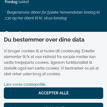
Fredag
lukket
*
Borgerservice åbner for fysiske henvendelser tirsdag kl.
7.30 og har åbent til kl. 18.00 torsdag.
Genveje
Du bestemmer over dine data
Om kommunen
Aktuelt
Vi bruger cookies til at huske dit cookievalg. Enkelte
elementer til fx at vise indhold fra sociale medier kan
Akut hjælp
sætte tredjeparts cookies, ligesom funktionalitet til
Bestil tid i Borgerservice
statistik også kan sætte cookies. Vi bestræber os på at
Ledige stillinger
sitet virker uden brug af cookies.
Digitale kort
Læs vores cookiepolitik
Selvbetjening
ACCEPTER ALLE