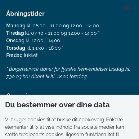
Åbningstider
Mandag
kl. 08.00 - 11.00 og 12.00 - 14.00
Tirsdag
kl. 07.30 - 11.00 og 12.00 - 14.00 *
Onsdag
kl. 12.00 - 14.00
Torsdag
kl. 14.30 - 18.00 *
Fredag
lukket
*
Borgerservice åbner for fysiske henvendelser tirsdag kl.
7.30 og har åbent til kl. 18.00 torsdag.
Genveje
Du bestemmer over dine data
Om kommunen
Aktuelt
Vi bruger cookies til at huske dit cookievalg. Enkelte
elementer til fx at vise indhold fra sociale medier kan
Akut hjælp
sætte tredjeparts cookies, ligesom funktionalitet til