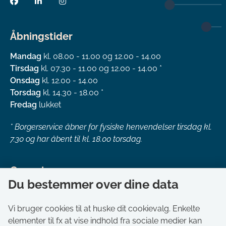
Åbningstider
Mandag
kl. 08.00 - 11.00 og 12.00 - 14.00
Tirsdag
kl. 07.30 - 11.00 og 12.00 - 14.00 *
Onsdag
kl. 12.00 - 14.00
Torsdag
kl. 14.30 - 18.00 *
Fredag
lukket
*
Borgerservice åbner for fysiske henvendelser tirsdag kl.
7.30 og har åbent til kl. 18.00 torsdag.
Genveje
Du bestemmer over dine data
Om kommunen
Aktuelt
Vi bruger cookies til at huske dit cookievalg. Enkelte
elementer til fx at vise indhold fra sociale medier kan
Akut hjælp