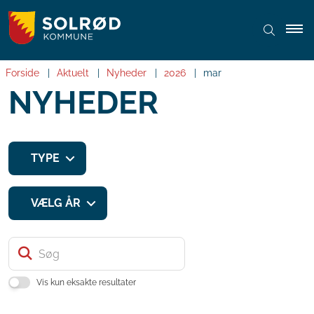
Forside
Aktuelt
Nyheder
2026
mar
NYHEDER
TYPE
VÆLG ÅR
Søg
Vis kun eksakte resultater