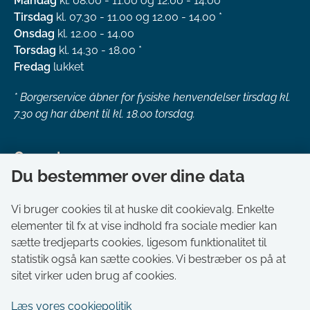
Mandag
kl. 08.00 - 11.00 og 12.00 - 14.00
Tirsdag
kl. 07.30 - 11.00 og 12.00 - 14.00 *
Onsdag
kl. 12.00 - 14.00
Torsdag
kl. 14.30 - 18.00 *
Fredag
lukket
*
Borgerservice åbner for fysiske henvendelser tirsdag kl.
7.30 og har åbent til kl. 18.00 torsdag.
Genveje
Du bestemmer over dine data
Om kommunen
Aktuelt
Vi bruger cookies til at huske dit cookievalg. Enkelte
elementer til fx at vise indhold fra sociale medier kan
Akut hjælp
sætte tredjeparts cookies, ligesom funktionalitet til
Bestil tid i Borgerservice
statistik også kan sætte cookies. Vi bestræber os på at
Ledige stillinger
sitet virker uden brug af cookies.
Digitale kort
Læs vores cookiepolitik