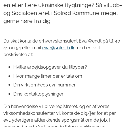
en eller flere ukrainske flygtninge? Så vil Job-
og Socialcenteret i Solrød Kommune meget
gerne høre fra dig.
Du skal kontakte erhvervskonsulent Eva Wendt på tlf. 40
41 00 54 eller mail
ewe@solrod.dk
med en kort
beskrivelse af:
Hvilke arbejdsopgaver du tilbyder?
Hvor mange timer der er tale om
Din virksomheds cvr-nummer
Dine kontaktoplysninger
Din henvendelse vil blive registreret, og en af vores
virksomhedskonsulenter vil kontakte dig/jer for et par
evt. yderligere afdækkende spørgsmål om de job, I
byder ind med. Vi vil løbende følge udviklingen af