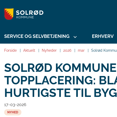
SERVICE OG SELVBETJENING
ERHVERV
Forside
Aktuelt
Nyheder
2026
mar
Solrød Kommune
SOLRØD KOMMUNE
TOPPLACERING: B
HURTIGSTE TIL BY
17-03-2026
NYHED