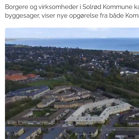
Borgere og virksomheder i Solrød Kommune kan
byggesager, viser nye opgørelse fra både Komm