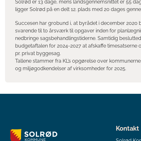
Solrød er 13 dage, mens landsgennemsnittet er 55 dag
ligger Solrød på en delt 12. plads med 20 dages genne
Succesen har grobund i, at byrådet i december 2020 be
svarende til to årsværk til opgaver inden for planlæ
nedbringe sagsbehandlingstiderne. Samtidig beslutted
budgetaftalen for 2024-2027 at afskaffe timesatserne og
pr. privat byggesag.
Tallene stammer fra KL’s opgørelse over kommunerne
og miljøgodkendelser af virksomheder for 2025.
Kontakt
Solrød K