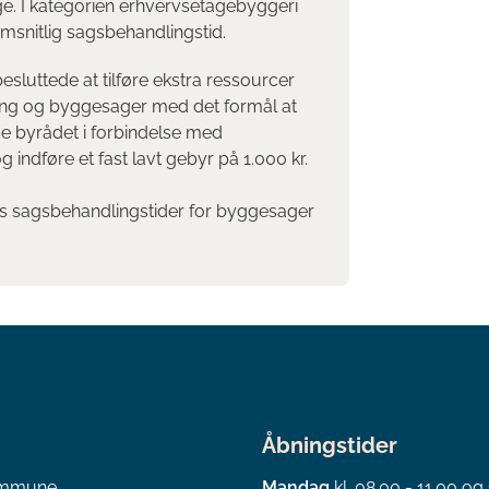
e. I kategorien erhvervsetagebyggeri
msnitlig sagsbehandlingstid.
sluttede at tilføre ekstra ressourcer
gning og byggesager med det formål at
e byrådet i forbindelse med
 indføre et fast lavt gebyr på 1.000 kr.
s sagsbehandlingstider for byggesager
Åbningstider
ommune
Mandag
kl. 08.00 - 11.00 og