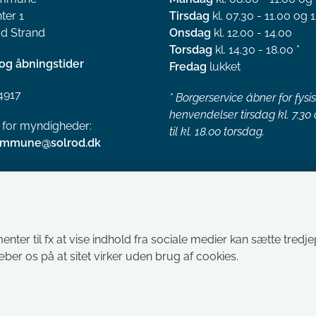
ter 1
Tirsdag
kl. 07.30 - 11.00 og 1
d Strand
Onsdag
kl. 12.00 - 14.00
Torsdag
kl. 14.30 - 18.00 *
og åbningstider
Fredag
lukket
4917
*
Borgerservice åbner for fysi
henvendelser tirsdag kl. 7.30
l for myndigheder:
til kl. 18.00 torsdag.
ommune@solrod.dk
menter til fx at vise indhold fra sociale medier kan sætte tred
ræber os på at sitet virker uden brug af cookies.
Tilgængelighedserklæring
Cookies