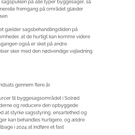
sagspuklen på alle typer byggesager, så
generelle fremgang på området glæder
nsen
år det gælder sagsbehandlingstiden på
omheder, at de hurtigt kan komme videre
emgangen også er sket på andre
relser sker med den nødvendige vejledning
indsats gennem flere år.
ourcer til byggesagsområdet i Solrød
iderne og reducere den opbyggede
 at styrke sagsstyring, ensartethed og
ger kan behandles hurtigere, og ældre
bage i 2024 at indføre et fast