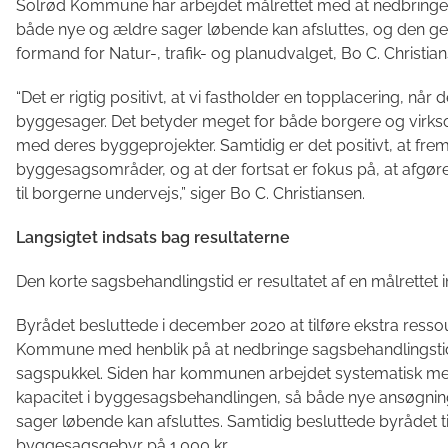
Solrød Kommune har arbejdet målrettet med at nedbringe 
både nye og ældre sager løbende kan afsluttes, og den 
formand for Natur-, trafik- og planudvalget, Bo C. Christia
“Det er rigtig positivt, at vi fastholder en topplacering, n
byggesager. Det betyder meget for både borgere og virks
med deres byggeprojekter. Samtidig er det positivt, at fr
byggesagsområder, og at der fortsat er fokus på, at afgø
til borgerne undervejs,” siger Bo C. Christiansen.
Langsigtet indsats bag resultaterne
Den korte sagsbehandlingstid er resultatet af en målrettet 
Byrådet besluttede i december 2020 at tilføre ekstra ress
Kommune med henblik på at nedbringe sagsbehandlingst
sagspukkel. Siden har kommunen arbejdet systematisk med
kapacitet i byggesagsbehandlingen, så både nye ansøgnin
sager løbende kan afsluttes. Samtidig besluttede byrådet til
byggesagsgebyr på 1.000 kr.