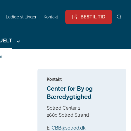
BESTIL TID
Ledige stillinger
Kontakt
UELT
er
Kontakt
Center for By og
Bæredygtighed
Solrød Center 1
2680 Solrød Strand
E:
CBB@solrod.dk