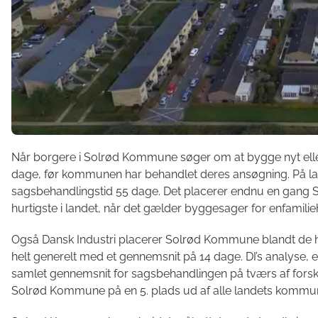
Når borgere i Solrød Kommune søger om at bygge nyt elle
dage, før kommunen har behandlet deres ansøgning. På la
sagsbehandlingstid 55 dage. Det placerer endnu en gang
hurtigste i landet, når det gælder byggesager for enfamilie
Også Dansk Industri placerer Solrød Kommune blandt de hu
helt generelt med et gennemsnit på 14 dage. DI’s analyse, er
samlet gennemsnit for sagsbehandlingen på tværs af forske
Solrød Kommune på en 5. plads ud af alle landets kommun