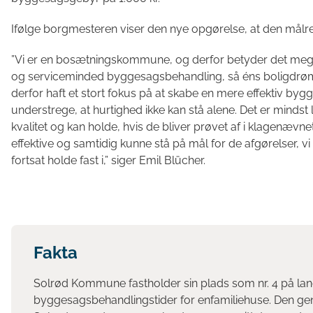
Ifølge borgmesteren viser den nye opgørelse, at den målrett
”Vi er en bosætningskommune, og derfor betyder det mege
og serviceminded byggesagsbehandling, så éns boligdrøm
derfor haft et stort fokus på at skabe en mere effektiv byg
understrege, at hurtighed ikke kan stå alene. Det er mindst 
kvalitet og kan holde, hvis de bliver prøvet af i klagenævne
effektive og samtidig kunne stå på mål for de afgørelser, vi
fortsat holde fast i,” siger Emil Blücher.
Fakta
Solrød Kommune fastholder sin plads som nr. 4 på lands
byggesagsbehandlingstider for enfamiliehuse. Den gen